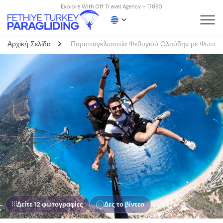
Explore With Off Travel Agency - 17880
Αρχική Σελίδα
Παραπαγκλωσσία Φεθυγιού Ολούδην με Φωτογρα
Δείτε 12 φωτογραφίες
Δες το βίντεο