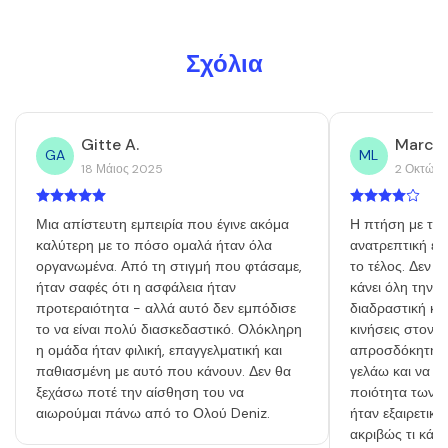
Σχόλια
Gitte A.
Marcus
GA
ML
18 Μάιος 2025
2 Οκτώβρ
Μια απίστευτη εμπειρία που έγινε ακόμα
Η πτήση με τον
καλύτερη με το πόσο ομαλά ήταν όλα
ανατρεπτική εμ
οργανωμένα. Από τη στιγμή που φτάσαμε,
το τέλος. Δεν 
ήταν σαφές ότι η ασφάλεια ήταν
κάνει όλη την 
προτεραιότητα - αλλά αυτό δεν εμπόδισε
διαδραστική κα
το να είναι πολύ διασκεδαστικό. Ολόκληρη
κινήσεις στον α
η ομάδα ήταν φιλική, επαγγελματική και
απροσδόκητη έκ
παθιασμένη με αυτό που κάνουν. Δεν θα
γελάω και να χ
ξεχάσω ποτέ την αίσθηση του να
ποιότητα των φ
αιωρούμαι πάνω από το Ολού Deniz.
ήταν εξαιρετική
ακριβώς τι κάνε