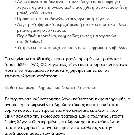
Αντικείμενα που δεν είναι κατάλληλα για επιστροφή για 
λόγους υγιεινής ή υγείας μόλις ανοιχθεί η συσκευασία (π.χ. 
μαγιό, καλλυντικά).
Προϊόντα που επιδεινώνονται γρήγορα ή λήγουν.
Λογισμικό, ψηφιακό περιεχόμενο ή οπτικοακουστικά υλικά 
με ανοιγμένη συσκευασία.
Περιοδικά, περιοδικά, εφημερίδες (εκτός υπογραφών 
συμβολαίων).
Υπηρεσίες που παρέχονται άμεσα σε ψηφιακό περιβάλλον.
Για να γίνουν αποδεκτές οι επιστροφές ορισμένων προϊόντων 
όπως βιβλία, DVD, CD, λογισμικό, τόνερ και παρόμοια αντικείμενα, 
πρέπει να παραμείνουν κλειστά, αχρησιμοποίητα και σε 
επαναπωλήσιμη κατάσταση.
Καθυστερημένη Πληρωμή και Νομικές Συνέπειες
Σε περίπτωση καθυστέρησης λόγω καθυστερημένης πληρωμής, ο 
αγοραστής συμφωνεί να πληρώσει τόκους και οποιοδήποτε 
νομικό κόστος που προκύπτει από ενέργειες εκτέλεσης που 
ξεκίνησαν από την εκδίδουσα τράπεζα. Εάν ο πωλητής υποστεί 
ζημίες λόγω καθυστερημένης εκπλήρωσης υποχρεώσεών του 
από τον αγοραστή, ο αγοραστής είναι υπεύθυνος για την 
αποζημίωση αυτών των ζημιών.