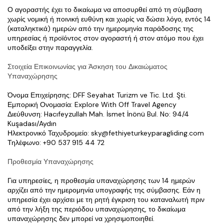
Ο αγοραστής έχει το δικαίωμα να αποσυρθεί από τη σύμβαση 
χωρίς νομική ή ποινική ευθύνη και χωρίς να δώσει λόγο, εντός 14 
(καταληκτικά) ημερών από την ημερομηνία παράδοσης της 
υπηρεσίας ή προϊόντος στον αγοραστή ή στον ατόμο που έχει 
υποδείξει στην παραγγελία.
Στοιχεία Επικοινωνίας για Άσκηση του Δικαιώματος 
Υπαναχώρησης
Όνομα Επιχείρησης: DFF Seyahat Turizm ve Tic. Ltd. Şti.
Εμπορική Ονομασία: Explore With Off Travel Agency
Διεύθυνση: Hacıfeyzullah Mah. İsmet İnönü Bul. No: 94/4 
Kuşadası/Aydın
Ηλεκτρονικό Ταχυδρομείο: sky@fethiyeturkeyparagliding.com
Τηλέφωνο: +90 537 915 44 72
Προθεσμία Υπαναχώρησης
Για υπηρεσίες, η προθεσμία υπαναχώρησης των 14 ημερών 
αρχίζει από την ημερομηνία υπογραφής της σύμβασης. Εάν η 
υπηρεσία έχει αρχίσει με τη ρητή έγκριση του καταναλωτή πριν 
από την λήξη της περιόδου υπαναχώρησης, το δικαίωμα 
υπαναχώρησης δεν μπορεί να χρησιμοποιηθεί.