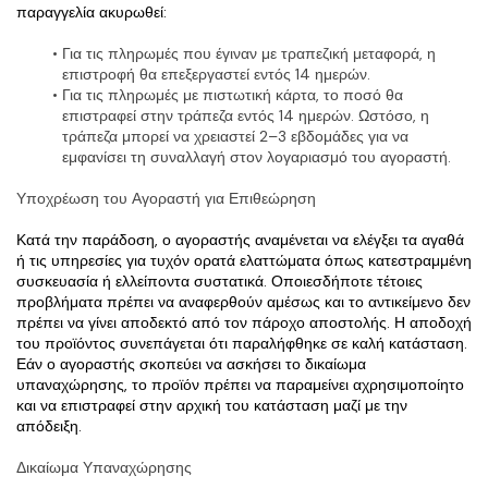
παραγγελία ακυρωθεί:
Για τις πληρωμές που έγιναν με τραπεζική μεταφορά, η 
επιστροφή θα επεξεργαστεί εντός 14 ημερών.
Για τις πληρωμές με πιστωτική κάρτα, το ποσό θα 
επιστραφεί στην τράπεζα εντός 14 ημερών. Ωστόσο, η 
τράπεζα μπορεί να χρειαστεί 2–3 εβδομάδες για να 
εμφανίσει τη συναλλαγή στον λογαριασμό του αγοραστή.
Υποχρέωση του Αγοραστή για Επιθεώρηση
Κατά την παράδοση, ο αγοραστής αναμένεται να ελέγξει τα αγαθά 
ή τις υπηρεσίες για τυχόν ορατά ελαττώματα όπως κατεστραμμένη 
συσκευασία ή ελλείποντα συστατικά. Οποιεσδήποτε τέτοιες 
προβλήματα πρέπει να αναφερθούν αμέσως και το αντικείμενο δεν 
πρέπει να γίνει αποδεκτό από τον πάροχο αποστολής. Η αποδοχή 
του προϊόντος συνεπάγεται ότι παραλήφθηκε σε καλή κατάσταση. 
Εάν ο αγοραστής σκοπεύει να ασκήσει το δικαίωμα 
υπαναχώρησης, το προϊόν πρέπει να παραμείνει αχρησιμοποίητο 
και να επιστραφεί στην αρχική του κατάσταση μαζί με την 
απόδειξη.
Δικαίωμα Υπαναχώρησης