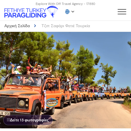
Explore With Off Travel Agency - 17880
Αρχική Σελίδα
Τζιπ Σαφάρι Φετιέ Τουρκία
Δείτε 13 φωτογραφίες