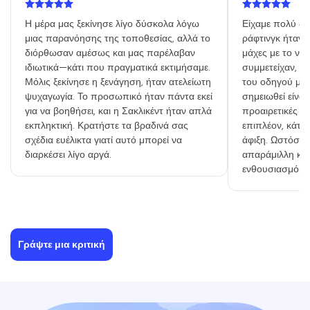
Η μέρα μας ξεκίνησε λίγο δύσκολα λόγω
Είχαμε πολύ δι
μιας παρανόησης της τοποθεσίας, αλλά το
ράφτινγκ ήταν 
διόρθωσαν αμέσως και μας παρέλαβαν
μάχες με το νερ
ιδιωτικά—κάτι που πραγματικά εκτιμήσαμε.
συμμετείχαν, σ
Μόλις ξεκίνησε η ξενάγηση, ήταν ατελείωτη
του οδηγού μας
ψυχαγωγία. Το προσωπικό ήταν πάντα εκεί
σημειωθεί είναι
για να βοηθήσει, και η Σακλικέντ ήταν απλά
προαιρετικές δ
εκπληκτική. Κρατήστε τα βραδινά σας
επιπλέον, κάτι 
σχέδια ευέλικτα γιατί αυτό μπορεί να
άφιξη. Ωστόσο, 
διαρκέσει λίγο αργά.
απαράμιλλη και
ενθουσιασμό.
Γράψτε μια κριτική