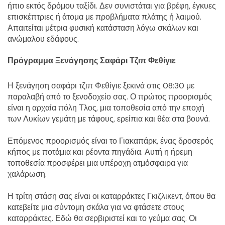
ήπιο εκτός δρόμου ταξίδι. Δεν συνιστάται για βρέφη, έγκυες 
επισκέπτριες ή άτομα με προβλήματα πλάτης ή λαιμού. 
Απαιτείται μέτρια φυσική κατάσταση λόγω σκάλων και 
ανώμαλου εδάφους.
Πρόγραμμα Ξενάγησης Σαφάρι Τζιπ Φεθίγιε
Η ξενάγηση σαφάρι τζιπ Φεθίγιε ξεκινά στις 08:30 με 
παραλαβή από το ξενοδοχείο σας. Ο πρώτος προορισμός 
είναι η αρχαία πόλη Τλος, μια τοποθεσία από την εποχή 
των Λυκίων γεμάτη με τάφους, ερείπια και θέα στα βουνά.
Επόμενος προορισμός είναι το Γιακαπάρκ, ένας δροσερός 
κήπος με ποτάμια και ρέοντα πηγάδια. Αυτή η ήρεμη 
τοποθεσία προσφέρει μια υπέροχη ατμόσφαιρα για 
χαλάρωση.
Η τρίτη στάση σας είναι οι καταρράκτες Γκιζλικεντ, όπου θα 
κατεβείτε μια σύντομη σκάλα για να φτάσετε στους 
καταρράκτες. Εδώ θα σερβιριστεί και το γεύμα σας. Οι 