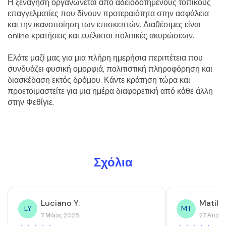
Η ξενάγηση οργανώνεται από αδειοδοτημένους τοπικούς 
επαγγελματίες που δίνουν προτεραιότητα στην ασφάλεια 
και την ικανοποίηση των επισκεπτών. Διαθέσιμες είναι 
online κρατήσεις και ευέλικτοι πολιτικές ακυρώσεων.
Ελάτε μαζί μας για μια πλήρη ημερήσια περιπέτεια που 
συνδυάζει φυσική ομορφιά, πολιτιστική πληροφόρηση και 
διασκέδαση εκτός δρόμου. Κάντε κράτηση τώρα και 
προετοιμαστείτε για μια ημέρα διαφορετική από κάθε άλλη 
στην Φεθίγιε.
Σχόλια
Luciano Y.
Matilde
LY
MT
7 Μάιος 2025
27 Απρίλ