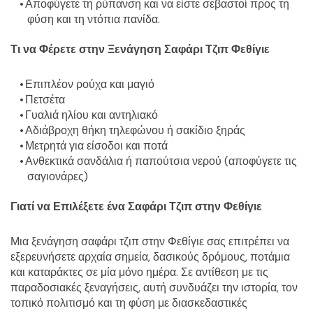
Αποφύγετε τη ρύπανση και να είστε σεβαστοί προς τη 
φύση και τη ντόπια πανίδα.
Τι να Φέρετε στην Ξενάγηση Σαφάρι Τζιπ Φεθίγιε
Επιπλέον ρούχα και μαγιό
Πετσέτα
Γυαλιά ηλίου και αντηλιακό
Αδιάβροχη θήκη τηλεφώνου ή σακίδιο ξηράς
Μετρητά για είσοδοι και ποτά
Ανθεκτικά σανδάλια ή παπούτσια νερού (αποφύγετε τις 
σαγιονάρες)
Γιατί να Επιλέξετε ένα Σαφάρι Τζιπ στην Φεθίγιε
Μια ξενάγηση σαφάρι τζιπ στην Φεθίγιε σας επιτρέπει να 
εξερευνήσετε αρχαία σημεία, δασικούς δρόμους, ποτάμια 
και καταράκτες σε μία μόνο ημέρα. Σε αντίθεση με τις 
παραδοσιακές ξεναγήσεις, αυτή συνδυάζει την ιστορία, τον 
τοπικό πολιτισμό και τη φύση με διασκεδαστικές 