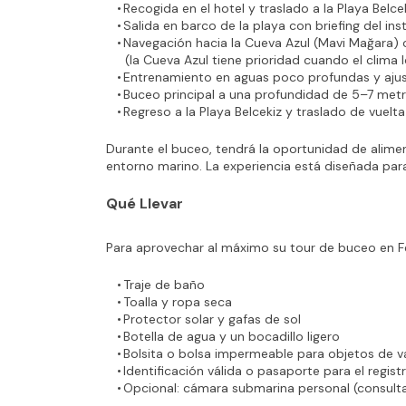
Recogida en el hotel y traslado a la Playa Belce
Salida en barco de la playa con briefing del ins
Navegación hacia la Cueva Azul (Mavi Mağara) 
(la Cueva Azul tiene prioridad cuando el clima 
Entrenamiento en aguas poco profundas y ajus
Buceo principal a una profundidad de 5–7 met
Regreso a la Playa Belcekiz y traslado de vuelta
Durante el buceo, tendrá la oportunidad de alimen
entorno marino. La experiencia está diseñada para
Qué Llevar
Para aprovechar al máximo su tour de buceo en Fet
Traje de baño
Toalla y ropa seca
Protector solar y gafas de sol
Botella de agua y un bocadillo ligero
Bolsita o bolsa impermeable para objetos de v
Identificación válida o pasaporte para el regist
Opcional: cámara submarina personal (consulta