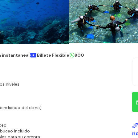
 instantanea!
Billete Flexible
900
os niveles
pendiendo del clima)
¿P
ceo
 buceo incluido
n
bles para su compra