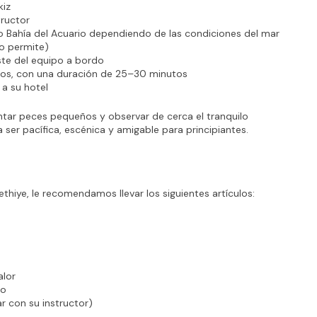
kiz
tructor
o Bahía del Acuario dependiendo de las condiciones del mar 
lo permite)
te del equipo a bordo
ros, con una duración de 25–30 minutos
 a su hotel
tar peces pequeños y observar de cerca el tranquilo 
 ser pacífica, escénica y amigable para principiantes.
hiye, le recomendamos llevar los siguientes artículos:
alor
ro
r con su instructor)