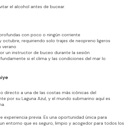
tar el alcohol antes de bucear.
 profundas con poco o ningún corriente
 octubre, requiriendo solo trajes de neopreno ligeros
n verano
or un instructor de buceo durante la sesión
ndamente si el clima y las condiciones del mar lo 
hiye
so directo a una de las costas más icónicas del 
te por su Laguna Azul, y el mundo submarino aquí es 
ma.
e experiencia previa. Es una oportunidad única para 
n un entorno que es seguro, limpio y acogedor para todos los 