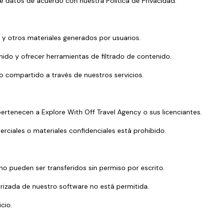
 de datos de acuerdo con nuestra Política de Privacidad.
s y otros materiales generados por usuarios.
ido y ofrecer herramientas de filtrado de contenido.
o compartido a través de nuestros servicios.
pertenecen a Explore With Off Travel Agency o sus licenciantes.
rciales o materiales confidenciales está prohibido.
no pueden ser transferidos sin permiso por escrito.
torizada de nuestro software no está permitida.
cio.