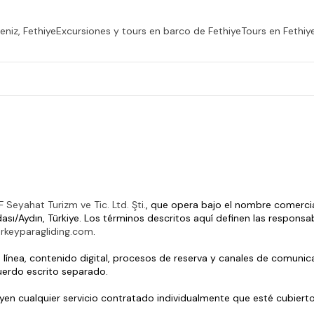
niz, Fethiye
Excursiones y tours en barco de Fethiye
Tours en Fethiy
 Seyahat Turizm ve Tic. Ltd. Şti.
, que opera bajo el nombre comercia
ası/Aydın, Türkiye. Los términos descritos aquí definen las responsa
urkeyparagliding.com
.
en línea, contenido digital, procesos de reserva y canales de comuni
erdo escrito separado.
luyen cualquier servicio contratado individualmente que esté cubiert