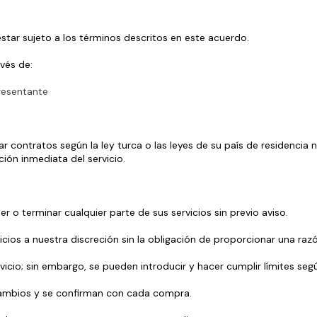
ta estar sujeto a los términos descritos en este acuerdo.
vés de:
resentante
 contratos según la ley turca o las leyes de su país de residencia no
ión inmediata del servicio.
r o terminar cualquier parte de sus servicios sin previo aviso.
icios a nuestra discreción sin la obligación de proporcionar una razó
rvicio; sin embargo, se pueden introducir y hacer cumplir límites seg
a cambios y se confirman con cada compra.