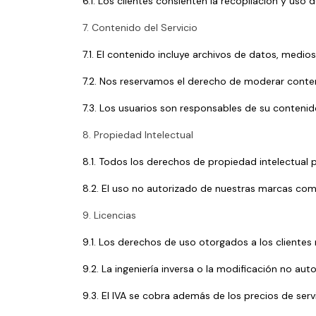
6.1. Los clientes consienten la recopilación y uso
7. Contenido del Servicio
7.1. El contenido incluye archivos de datos, medio
7.2. Nos reservamos el derecho de moderar conten
7.3. Los usuarios son responsables de su contenid
8. Propiedad Intelectual
8.1. Todos los derechos de propiedad intelectual 
8.2. El uso no autorizado de nuestras marcas come
9. Licencias
9.1. Los derechos de uso otorgados a los clientes 
9.2. La ingeniería inversa o la modificación no au
9.3. El IVA se cobra además de los precios de servi