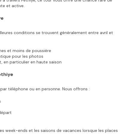
 travers Fethiye, ce tour vous offre une chance rare de 
e et active.
ye
lleures conditions se trouvent généralement entre avril et 
ches et moins de poussière
atique pour les photos
t, en particulier en haute saison
ethiye
, par téléphone ou en personne. Nous offrons :
s
départ
 les week-ends et les saisons de vacances lorsque les places 