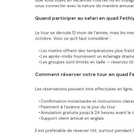
Que vous soyez en vacances courtes ou en voyage à
vous connecter avec la nature de manière amusant
Quand participer au safari en quad Fethi
Le tour se déroule 12 mois de l'année, mais les mei
octobre. Voici ce qu'il faut considérer :
Les matins offrent des températures plus fraî
Les après-midis fournissent un éclairage dram
Les groupes sont limités en taille — réservez tô
Comment réserver votre tour en quad F
Les réservations peuvent être effectuées en ligne
Confirmation instantanée et instructions claire
Paiement à l'avance ou le jour du tour
Annulation gratuite jusqu'à 24 heures avant le 
Support client amical en anglais
Il est préférable de réserver tôt, surtout pendant