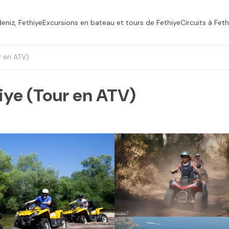
eniz, Fethiye
Excursions en bateau et tours de Fethiye
Circuits à Feth
r en ATV)
iye (Tour en ATV)