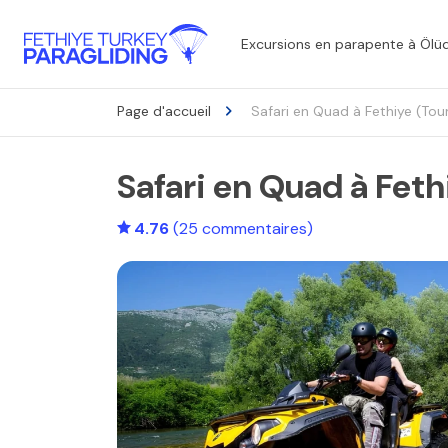
Excursions en parapente à Ölüd
Page d'accueil
Safari en Quad à Fethiye (Tou
Safari en Quad à Feth
4.76
(25 commentaires)