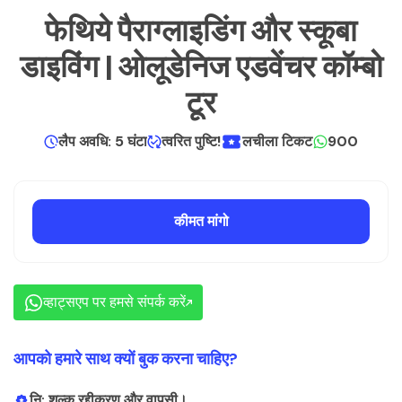
फेथिये पैराग्लाइडिंग और स्कूबा
डाइविंग | ओलूडेनिज एडवेंचर कॉम्बो
टूर
लैप अवधि: 5 घंटा
त्वरित पुष्टि!
लचीला टिकट
900
कीमत मांगो
व्हाट्सएप पर हमसे संपर्क करें
आपको हमारे साथ क्यों बुक करना चाहिए?
नि: शुल्क रद्दीकरण और वापसी।