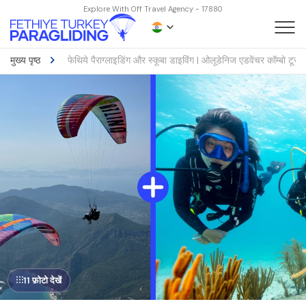
Explore With Off Travel Agency - 17880
मुख्य पृष्ठ
फेथिये पैराग्लाइडिंग और स्कूबा डाइविंग | ओलूडेनिज एडवेंचर कॉम्बो टूर
11 फ़ोटो देखें