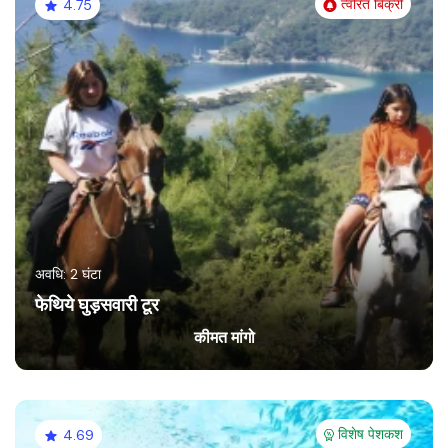
त्वरित बिक्री
4.75
अवधि: 2 घंटा
फेथिये घुड़सवारी टूर
कीमत मांगो
विशेष पेशकश
4.69