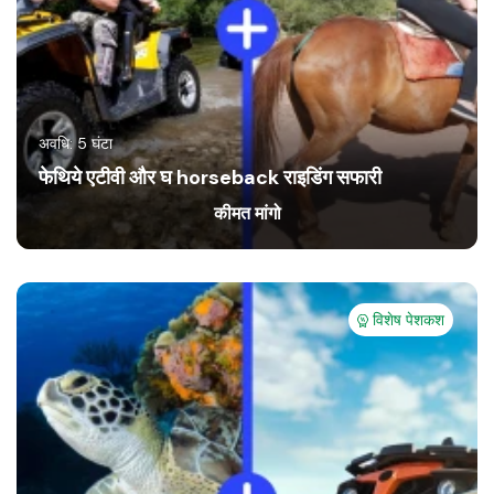
अवधि: 5 घंटा
फेथिये एटीवी और घ horseback राइडिंग सफारी
कीमत मांगो
विशेष पेशकश