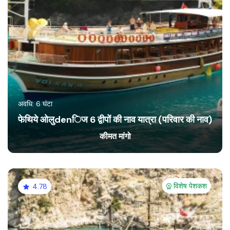
अवधि: 6 घंटा
फेथिये ओलु­denिज 6 द्वीपों की नाव यात्रा (परिवार की नाव)
कीमत मांगो
विशेष पेशकश
4.78