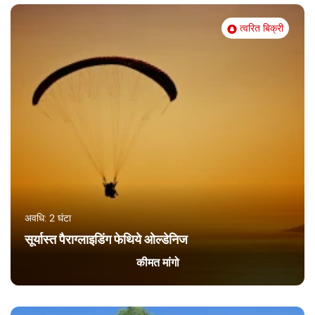
त्वरित बिक्री
अवधि: 2 घंटा
सूर्यास्त पैराग्लाइडिंग फेथिये ओल्डेनिज
कीमत मांगो