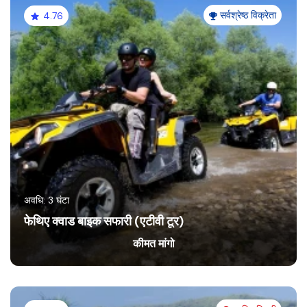
सर्वश्रेष्ठ विक्रेता
4.76
अवधि: 3 घंटा
फेथिए क्वाड बाइक सफारी (एटीवी टूर)
कीमत मांगो