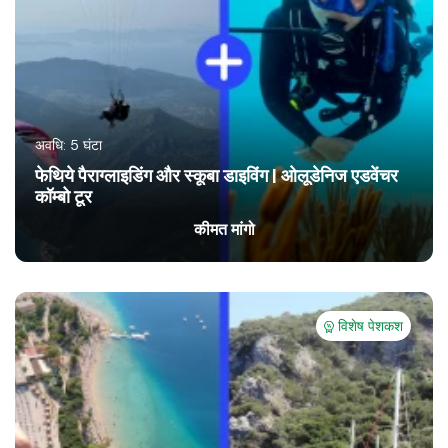
अवधि: 5 घंटा
फेथिये पैराग्लाइडिंग और स्कूबा डाइविंग | ओलूडेनिज एडवेंचर
कॉम्बो टूर
कीमत मांगो
विशेष पेशकश