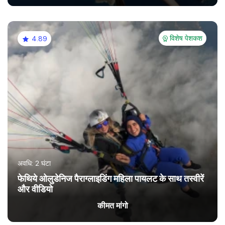
विशेष पेशकश
4.89
अवधि: 2 घंटा
फेथिये ओलुडेनिज पैराग्लाइडिंग महिला पायलट के साथ तस्वीरें
और वीडियो
कीमत मांगो