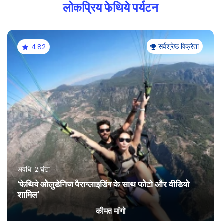
लोकप्रिय फेथिये पर्यटन
सर्वश्रेष्ठ विक्रेता
4.82
अवधि: 2 घंटा
'फेथिये ओलुडेनिज पैराग्लाइडिंग के साथ फोटो और वीडियो
शामिल'
कीमत मांगो