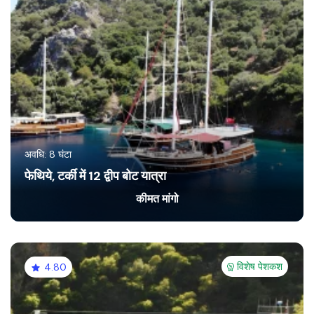
अवधि: 8 घंटा
फेथिये, टर्की में 12 द्वीप बोट यात्रा
कीमत मांगो
विशेष पेशकश
4.80