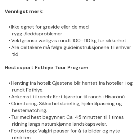
Vennligst merk:
Ikke egnet for gravide eller de med 
rygg-/leddsproblemer
Vektgrense vanligvis rundt 100–110 kg for sikkerhet
Alle deltakere må følge guideinstruksjonene til enhver 
tid
Hestesport Fethiye Tour Program
Henting fra hotell: Gjestene blir hentet fra hoteller i og 
rundt Fethiye.
Ankomst til ranch: Kort kjøretur til ranch i Hisarönü.
Orientering: Sikkerhetsbriefing, hjelmtilpasning og 
hestematching.
Tur med hest begynner: Ca. 45 minutter til 1 times 
ridning langs naturskjønne landskapsveier.
Fotostopp: Valgfri pauser for å ta bilder og nyte 
utsikten.