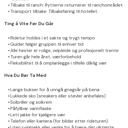
Tilbake til ranch: Rytterne returnerer til ranchområdet.
Transport tilbake: Tilbakeføring til hotellet.
Ting å Vite Før Du Går
Ridetur holdes i et sakte og trygt tempo
Guider følger gruppen til enhver tid
Alle hester er rolige, velpleide og profesjonelt trente
Turen går hele året, værforbehold
Fleksibilitet til å omplanlegge i tilfelle dårlig vær
Hva Du Bør Ta Med
Lange bukser for å unngå gnagsår på bena
Lukkede sko (sneakers eller støvler anbefales)
Solbriller og solkrem
Påfyllbar vannflaske
Lett jakke for kjøligere vær
Telefon eller kamera (for bilder etter rideturen)
Liten ryggsekk eller veske for å bære det viktigste