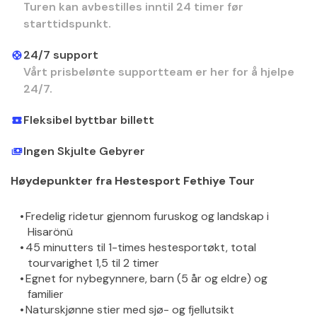
Turen kan avbestilles inntil 24 timer før
starttidspunkt.
24/7 support
Vårt prisbelønte supportteam er her for å hjelpe
24/7.
Fleksibel byttbar billett
Ingen Skjulte Gebyrer
Høydepunkter fra Hestesport Fethiye Tour
Fredelig ridetur gjennom furuskog og landskap i 
Hisarönü
45 minutters til 1-times hestesportøkt, total 
tourvarighet 1,5 til 2 timer
Egnet for nybegynnere, barn (5 år og eldre) og 
familier
Naturskjønne stier med sjø- og fjellutsikt