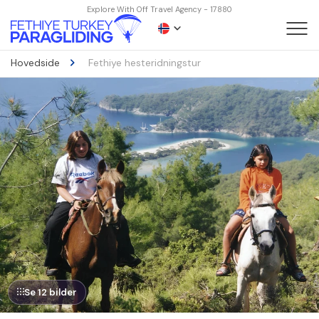
Explore With Off Travel Agency - 17880
Hovedside
Fethiye hesteridningstur
Se 12 bilder