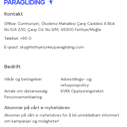
Kontakt
Office:
Cumhuriyet, Ölüdeniz Mahallesi Çarşı Caddesi A Blok
No:5/A Z/10, Çarşı Cd. No:3/M, 48300 Fethiye/Muğla
Telefon:
+90 0
E-post:
sky@fethiyeturkeyparagliding.com
Bedrift
Vilkår og betingelser
Avbestillings- og
refusjonspolicy
Avtale om distansesalg
KVKK Opplysningstekst
Personvernerklæring
Abonner på vårt e-nyhetsbrev
Abonner på vårt e-nyhetsbrev for å bli umiddelbart informert
om kampanjer og muligheter!