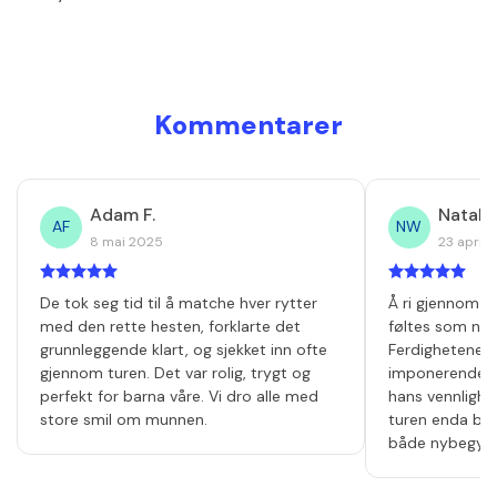
Kommentarer
Adam F.
Natalie
AF
NW
8 mai 2025
23 april 
De tok seg tid til å matche hver rytter
Å ri gjennom s
med den rette hesten, forklarte det
føltes som noe
grunnleggende klart, og sjekket inn ofte
Ferdighetene ha
gjennom turen. Det var rolig, trygt og
imponerende, m
perfekt for barna våre. Vi dro alle med
hans vennligh
store smil om munnen.
turen enda bed
både nybegynne