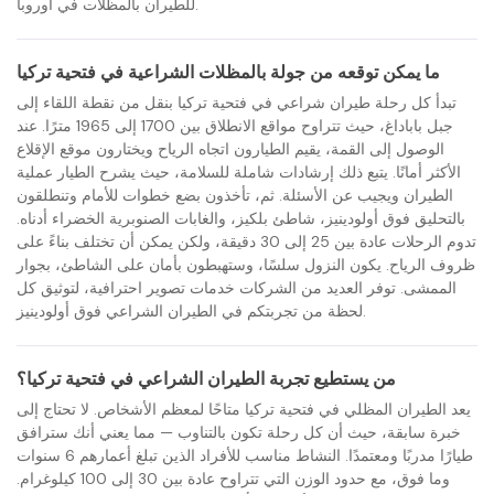
للطيران بالمظلات في أوروبا.
ما يمكن توقعه من جولة بالمظلات الشراعية في فتحية تركيا
تبدأ كل رحلة طيران شراعي في فتحية تركيا بنقل من نقطة اللقاء إلى
جبل باباداغ، حيث تتراوح مواقع الانطلاق بين 1700 إلى 1965 مترًا. عند
الوصول إلى القمة، يقيم الطيارون اتجاه الرياح ويختارون موقع الإقلاع
الأكثر أمانًا. يتبع ذلك إرشادات شاملة للسلامة، حيث يشرح الطيار عملية
الطيران ويجيب عن الأسئلة. ثم، تأخذون بضع خطوات للأمام وتنطلقون
بالتحليق فوق أولودينيز، شاطئ بلكيز، والغابات الصنوبرية الخضراء أدناه.
تدوم الرحلات عادة بين 25 إلى 30 دقيقة، ولكن يمكن أن تختلف بناءً على
ظروف الرياح. يكون النزول سلسًا، وستهبطون بأمان على الشاطئ، بجوار
الممشى. توفر العديد من الشركات خدمات تصوير احترافية، لتوثيق كل
لحظة من تجربتكم في الطيران الشراعي فوق أولودينيز.
من يستطيع تجربة الطيران الشراعي في فتحية تركيا؟
يعد الطيران المظلي في فتحية تركيا متاحًا لمعظم الأشخاص. لا تحتاج إلى
خبرة سابقة، حيث أن كل رحلة تكون بالتناوب — مما يعني أنك سترافق
طيارًا مدربًا ومعتمدًا. النشاط مناسب للأفراد الذين تبلغ أعمارهم 6 سنوات
وما فوق، مع حدود الوزن التي تتراوح عادة بين 30 إلى 100 كيلوغرام.