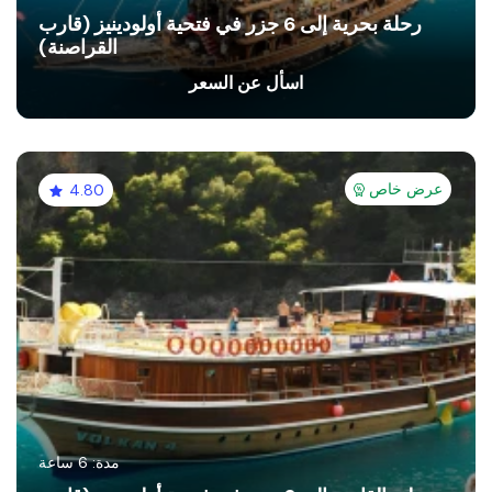
رحلة بحرية إلى 6 جزر في فتحية أولودينيز (قارب
القراصنة)
اسأل عن السعر
عرض خاص
4.80
مدة: 6 ساعة