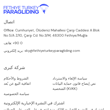
اتصال
Office:
Cumhuriyet, Ölüdeniz Mahallesi Çarşı Caddesi A Blok
No:5/A Z/10, Çarşı Cd. No:3/M, 48300 Fethiye/Muğla
+90 0
هاتف:
sky@fethiyeturkeyparagliding.com
بريد إلكتروني:
شركة كبرى
سياسة الإلغاء والاسترداد
الشروط والأحكام
نص إيضاح قانون حماية البيانات
اتفاقية البيع عن بُعد
الشخصية (KVKK)
سياسة الخصوصية
اشترك في النشرة الإخبارية الإلكترونية
اشترك في النشرة الإخبارية الإلكترونية لتتعرف على الفور على الحملات