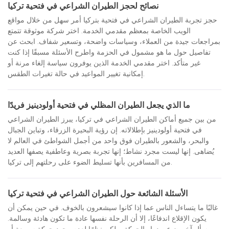
نصائح لحجز الطيران الشراعي في فتحية تركيا
حجز تجربة الطيران الشراعي في فتحية بتركيا أمر سهل من خلال مواقع
الويب الخاصة بمعظم مقدمي الخدمة. اختر شركة موثوقة تتمتع
بمراجعات جيدة من العملاء، وسياسات واضحة، وتسعير شفاف. ابحث عن
تفاصيل حول ما هو مشمول في الحزمة واطرح الأسئلة مسبقًا إذا كنت
غير متأكد. اختر مقدمي الخدمة الذين يوفرون سياسة إلغاء مرنة أو
إمكانية تغيير المواعيد في حالة تغيرات الطقس.
ما الذي يجعل الطيران المظلي في فتحية أولودينيز فريدًا
من بين جميع أماكن الطيران الشراعي في تركيا، يبرز الطيران الشراعي
في فتحية أولودينيز بإطلالاته. إن رؤية البحيرة الزرقاء، وتباين الجبال
والبحر، والشعور بالطيران فوق واحد من أجمل الشواطئ في العالم لا
يُضاهى. إنها ليست مجرد نشاط؛ إنها تجربة بصرية وعاطفية يصفها العديد
من المسافرين بأنها تسليط الضوء على رحلتهم إلى تركيا.
الأسئلة الشائعة حول الطيران الشراعي في فتحية تركيا
غالبًا ما يتساءل الناس عما إذا كانوا سيشعرون بالخوف. في حين يمكن أن
يكون الإقلاع اندفاعًا، إلا أن الرحلة نفسها عادة ما تكون هادئة وسالمة.