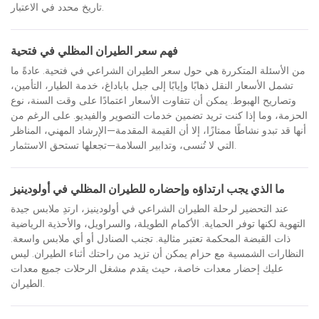
تاريخ محدد في الاعتبار.
فهم سعر الطيران المظلي في فتحية
من الأسئلة المتكررة هي حول سعر الطيران الشراعي في فتحية. عادةً ما
تشمل الأسعار النقل ذهابًا وإيابًا إلى جبل باباداغ، خدمة الطيار، التأمين،
وتصاريح الهبوط. يمكن أن تتفاوت الأسعار اعتمادًا على وقت السنة، نوع
الحزمة، وما إذا كنت تريد تضمين خدمات التصوير والفيديو. على الرغم من
أنها قد تبدو نشاطًا ممتازًا، إلا أن القيمة المقدمة—الإرشاد المهني، المناظر
التي لا تُنسى، وتدابير السلامة—تجعلها تستحق الاستثمار.
ما الذي يجب ارتداؤه وإحضاره للطيران المظلي في أولودينيز
عند التحضير لرحلة الطيران الشراعي في أولودينيز، ارتدِ ملابس جيدة
التهوية لكنها توفر الحماية. الأكمام الطويلة، والسراويل، والأحذية الرياضية
ذات القبضة المحكمة تعتبر مثالية. تجنب الصنادل أو أي ملابس واسعة.
النظارات الشمسية مع حزام يمكن أن تزيد من راحتك أثناء الطيران. ليس
عليك إحضار معدات خاصة، حيث يقدم مشغل الرحلات جميع معدات
الطيران.