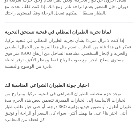
يسأل آخرون عن دوار الحركة، ولكن نظرًا لعدم وجود حركة سريعة أو
دوران، فإن الشعور بعدم الراحة نادر. ومع ذلك، إذا كنت قلقًا، تحدث مع
الطيار مسبقًا - يمكنهم تعديل الرحلة وفقًا لمستوى راحتك.
لماذا تجربة الطيران المظلي في فتحية تستحق التجربة
إذا كنت لا تزال مترددًا بشأن تجربة الطيران المظلي في فتحية تركيا،
ففكر في هذا: قلة من التجارب تقدم مثل هذا المزيج من الجمال الطبيعي
والحرية والإنجاز الشخصي. مشاهدة الساحل من ارتفاع 1800 متر فوق
مستوى سطح البحر، مع صوت الرياح فقط ومنظر الأفق، توفر لحظة
نادرة من الوضوح والدهشة.
اختيار جولة الطيران الشراعي المناسبة لك
توجد حزم مختلفة للطيران الشراعي في فتحية، تركيا، وتتراوح من
الخيارات الأساسية إلى الخيارات المميزة. تتضمن بعض هذه الحزم مدة
طيران أطول، أو تصوير فيديو بزاوية 360 درجة، أو حتى خيار طلب طيار
أنثى. اختر بناءً على ما يهمك أكثر—سواء كان السعر أو الراحة أو توثيق
كل لحظة من المغامرة.