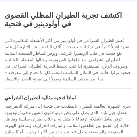
اكتشف تجربة الطيران المظلي القصوى
في أولودينيز في فتحية
يُعتبر الطيران الشراعي في أولودينيز من أكثر الأنشطة المغامرة التي
تشهد إقبالاً كبيراً في تركيا، حيث يجذب آلاف الباحثين عن الإثارة كل عام.
تقع فتحية في قلب الريفييرا التركية، وتوفر المناظر الطبيعية المثالية
للطيران الشراعي، مع خلجانها الفيروزية، وجبالها المغطاة بالغابات،
وظروف الرياح المستقرة. إذا كنت تخطط لتجربة الطيران الشراعي في
فتحية تركيا، فأنت في المكان المناسب لتتعلم كل ما تحتاج إلى معرفته -
بدءًا من معايير السلامة وصولاً إلى نصائح الحجز والأسعار.
لماذا فتحية مثالية للطيران الشراعي
يعزى الشهرة العالمية للطيران بالمظلات في فتحية إلى ميزاته الجغرافية.
بفضل جبل بابادا الذي يطل على بحيرة بلو لاغون الشهيرة في أولودينيز،
توفر نقاط الانطلاق ارتفاعًا لا مثيل له لرحلات طيران سلسة ومناظر
خلابة. إن الجمع بين الطقس الملائم، والتيارات الحرارية، ومناطق الهبوط
المفتوحة والواسعة، يجعل فتحية واحدة من أكثر الوجهات أمانًا وإثارة