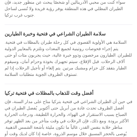
سواء كنت من محبي الأدرينالين أو شخصًا يبحث عن منظور جديد، فإن
الطيران المظلي في هذه المنطقة يوفر رؤية فريدة ولا تُنسى لساحل
جنوب غرب تركيا.
سلامة الطيران الشراعي في فتحية وخبرة الطيارين
السلامة هي الأولوية القصوى في كل رحلة طيران بالمظلات في فتحية.
يتم إجراء فحوصات روتينية لجميع المعدات وتلتزم بالمعايير الدولية
للطيران. الطيارون مرخصون وذوو خبرة عالية، حيث يجربون مئات أو حتى
آلاف الرحلات. قبل الإقلاع، سيتم تجهيزك بخوذة وحزام أمان، وسيقوم
الطيار بتفقد كل حزام ومشبك مرتين. يتم إلغاء أو تأجيل الرحلات إذا لم
تستوف الظروف الجوية متطلبات السلامة.
أفضل وقت للذهاب بالمظلات في فتحية تركيا
في حين أن الطيران الشراعي في فتحية بتركيا متاح على مدار السنة، فإن
أفضل الظروف تحدث عادة من أبريل حتى أكتوبر. يُفضل الطيران في
الصباح بسبب الاستقرار في الهواء، والحرارة اللطيفة، ودرجات الحرارة
الأكثر برودة. ومع ذلك، فإن الرحلات في وقت متأخر من بعد الظهر توفر
مناظر خلابة بنفس القدر، غالباً ما تكون مليئة بأشعة الشمس الذهبية.
يُوصى بالحجز المسبق خلال موسم الذروة، خاصة إذا كان لديك وقت أو