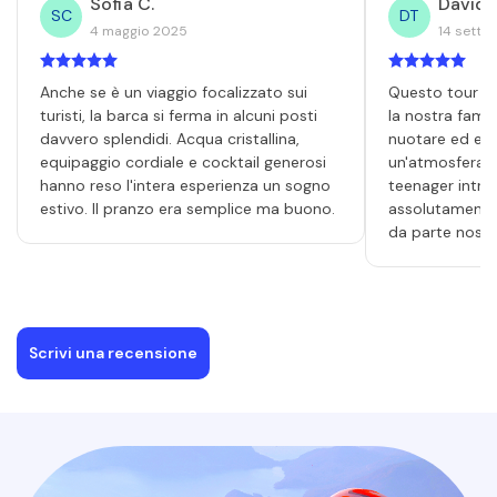
Sofia C.
David T
SC
DT
4 maggio 2025
14 sette
Anche se è un viaggio focalizzato sui
Questo tour è 
turisti, la barca si ferma in alcuni posti
la nostra famig
davvero splendidi. Acqua cristallina,
nuotare ed es
equipaggio cordiale e cocktail generosi
un'atmosfera v
hanno reso l'intera esperienza un sogno
teenager intrat
estivo. Il pranzo era semplice ma buono.
assolutamente
da parte nostr
Scrivi una recensione