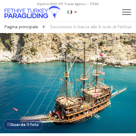
Explore With Off Travel Agency - 17880
Pagina principale
Escursione in barca alle 6 isole di Fethiye O
Guarda 11 foto