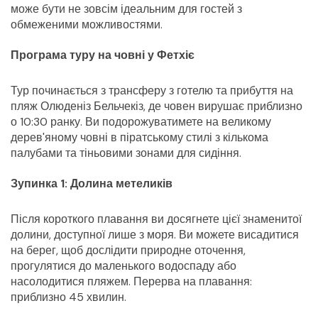
може бути не зовсім ідеальним для гостей з 
обмеженими можливостями.
Програма туру на човні у Фетхіє
Тур починається з трансферу з готелю та прибуття на 
пляж Олюденіз Бельчекіз, де човен вирушає приблизно 
о 10:30 ранку. Ви подорожуватимете на великому 
дерев'яному човні в піратському стилі з кількома 
палубами та тіньовими зонами для сидіння.
Зупинка 1: Долина метеликів
Після короткого плавання ви досягнете цієї знаменитої 
долини, доступної лише з моря. Ви можете висадитися 
на берег, щоб дослідити природне оточення, 
прогулятися до маленького водоспаду або 
насолодитися пляжем. Перерва на плавання: 
приблизно 45 хвилин.