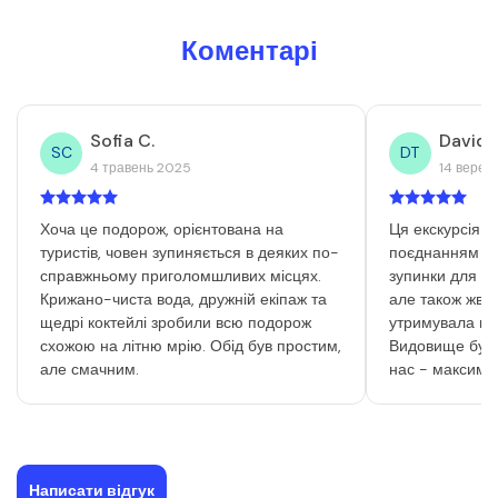
Коментарі
Sofia C.
David T
SC
DT
4 травень 2025
14 верес
Хоча це подорож, орієнтована на
Ця екскурсія б
туристів, човен зупиняється в деяких по-
поєднанням дл
справжньому приголомшливих місцях.
зупинки для ку
Крижано-чиста вода, дружній екіпаж та
але також жвав
щедрі коктейлі зробили всю подорож
утримувала під
схожою на літню мрію. Обід був простим,
Видовище було
але смачним.
нас - максима
Написати відгук