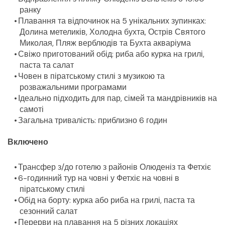
ранку
Плавання та відпочинок на 5 унікальних зупинках: 
Долина метеликів, Холодна бухта, Острів Святого 
Миколая, Пляж верблюдів та Бухта акваріума
Свіжо приготований обід: риба або курка на грилі, 
паста та салат
Човен в піратському стилі з музикою та 
розважальними програмами
Ідеально підходить для пар, сімей та мандрівників на 
самоті
Загальна тривалість: приблизно 6 годин
Включено
Трансфер з/до готелю з районів Олюденіз та Фетхіє
6-годинний тур на човні у Фетхіє на човні в 
піратському стилі
Обід на борту: курка або риба на грилі, паста та 
сезонний салат
Перерви на плавання на 5 різних локаціях