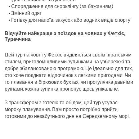
Спорядження для снорклінгу (за бажанням)
Змінний одяг
Готівку для напоїв, закусок або водних видів спорту
Відчуйте найкраще з поїздок на човнах у Фетхіє, 
Туреччина
Цей тур на човні у Фетхіє виділяється своїм піратським 
стилем, приголомшливими зупинками на узбережжі та 
добре збалансованою програмою. Це ідеально для тих, 
хто хоче поєднати відпочинок з легкими пригодами. Чи 
то плавання в бірюзових бухтах, чи прогулянка давніми 
руїнами, кожна зупинка пропонує щось унікальне.
З трансфером з готелю та обідом, цей тур усуває 
мороку планування. Вам просто потрібно прийти, 
готовими до незабутнього дня на Середземному морі.