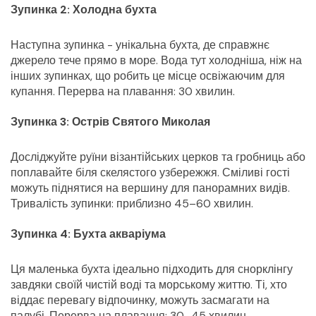
Зупинка 2: Холодна бухта
Наступна зупинка - унікальна бухта, де справжнє 
джерело тече прямо в море. Вода тут холодніша, ніж на 
інших зупинках, що робить це місце освіжаючим для 
купання. Перерва на плавання: 30 хвилин.
Зупинка 3: Острів Святого Миколая
Досліджуйте руїни візантійських церков та гробниць або 
поплавайте біля скелястого узбережжя. Сміливі гості 
можуть піднятися на вершину для панорамних видів. 
Тривалість зупинки: приблизно 45–60 хвилин.
Зупинка 4: Бухта акваріума
Ця маленька бухта ідеально підходить для снорклінгу 
завдяки своїй чистій воді та морському життю. Ті, хто 
віддає перевагу відпочинку, можуть засмагати на 
палубі. Перерва на плавання: 30–45 хвилин.