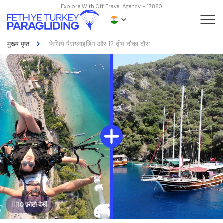
Explore With Off Travel Agency - 17880
मुख्य पृष्ठ
फेथिये पैराग्लाइडिंग और 12 द्वीप नौका दौरा
10 फ़ोटो देखें