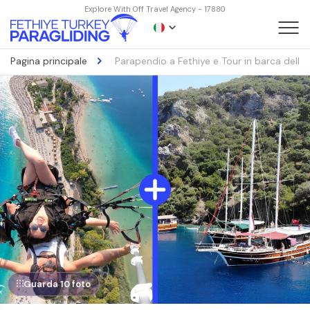
Explore With Off Travel Agency - 17880
Pagina principale
Parapendio a Fethiye e Tour in barca delle 1
Guarda 10 foto