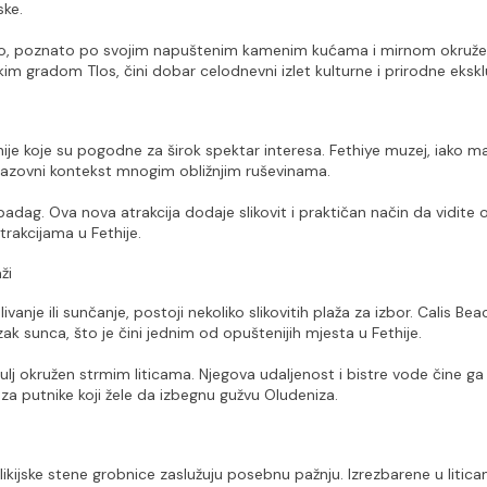
ske.
sto, poznato po svojim napuštenim kamenim kućama i mirnom okružen
im gradom Tlos, čini dobar celodnevni izlet kulturne i prirodne eksklu
hije koje su pogodne za širok spektar interesa. Fethiye muzej, iako mali
 obrazovni kontekst mnogim obližnjim ruševinama.
ag. Ova nova atrakcija dodaje slikovit i praktičan način da vidite ob
trakcijama u Fethije.
ži
vanje ili sunčanje, postoji nekoliko slikovitih plaža za izbor. Calis Beac
k sunca, što je čini jednim od opuštenijih mjesta u Fethije.
ulj okružen strmim liticama. Njegova udaljenost i bistre vode čine ga 
za putnike koji žele da izbegnu gužvu Oludeniza.
ikijske stene grobnice zaslužuju posebnu pažnju. Izrezbarene u litica