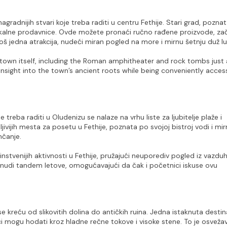
nagradnijih stvari koje treba raditi u centru Fethije. Stari grad, poznat
lokalne prodavnice. Ovde možete pronaći ručno rađene proizvode, zači
 još jedna atrakcija, nudeći miran pogled na more i mirnu šetnju duž lu
 town itself, including the Roman amphitheater and rock tombs just a
nsight into the town’s ancient roots while being conveniently access
reba raditi u Oludenizu se nalaze na vrhu liste za ljubitelje plaže i 
ivijih mesta za posetu u Fethije, poznata po svojoj bistroj vodi i mirn
nčanje.
nstvenijih aktivnosti u Fethije, pružajući neuporediv pogled iz vazduh
a nudi tandem letove, omogućavajući da čak i početnici iskuse ovu 
e kreću od slikovitih dolina do antičkih ruina. Jedna istaknuta destinac
oci mogu hodati kroz hladne rečne tokove i visoke stene. To je osvežav