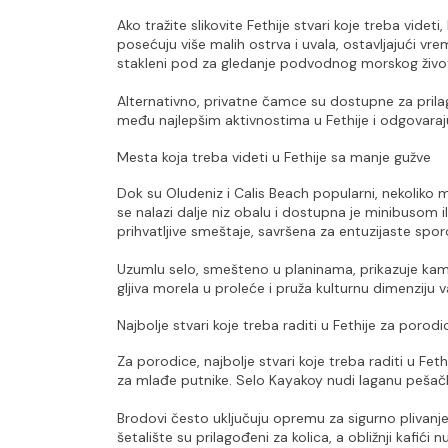
Ako tražite slikovite Fethije stvari koje treba videt
posećuju više malih ostrva i uvala, ostavljajući vre
stakleni pod za gledanje podvodnog morskog živo
Alternativno, privatne čamce su dostupne za prilago
među najlepšim aktivnostima u Fethije i odgovaraj
Mesta koja treba videti u Fethije sa manje gužve
Dok su Oludeniz i Calis Beach popularni, nekoliko m
se nalazi dalje niz obalu i dostupna je minibusom 
prihvatljive smeštaje, savršena za entuzijaste spo
Uzumlu selo, smešteno u planinama, prikazuje kameni
gljiva morela u proleće i pruža kulturnu dimenziju vaš
Najbolje stvari koje treba raditi u Fethije za porodi
Za porodice, najbolje stvari koje treba raditi u Feth
za mlađe putnike. Selo Kayakoy nudi laganu pešačku
Brodovi često uključuju opremu za sigurno plivanje 
šetalište su prilagođeni za kolica, a obližnji kafić