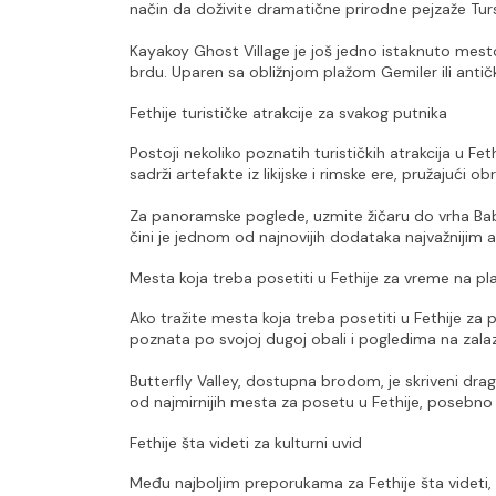
način da doživite dramatične prirodne pejzaže Tur
Kayakoy Ghost Village je još jedno istaknuto me
brdu. Uparen sa obližnjom plažom Gemiler ili antičk
Fethije turističke atrakcije za svakog putnika
Postoji nekoliko poznatih turističkih atrakcija u Fet
sadrži artefakte iz likijske i rimske ere, pružajući
Za panoramske poglede, uzmite žičaru do vrha Babad
čini je jednom od najnovijih dodataka najvažnijim a
Mesta koja treba posetiti u Fethije za vreme na pla
Ako tražite mesta koja treba posetiti u Fethije za pli
poznata po svojoj dugoj obali i pogledima na zalaza
Butterfly Valley, dostupna brodom, je skriveni drag
od najmirnijih mesta za posetu u Fethije, posebno 
Fethije šta videti za kulturni uvid
Među najboljim preporukama za Fethije šta videti, l