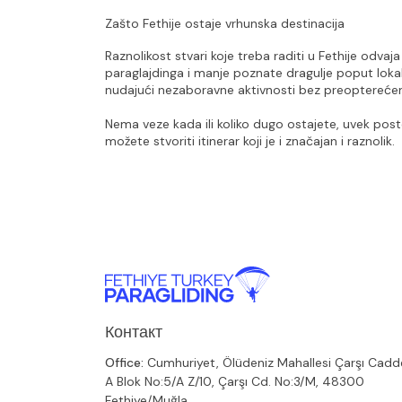
Zašto Fethije ostaje vrhunska destinacija
Raznolikost stvari koje treba raditi u Fethije odvaj
paraglajdinga i manje poznate dragulje poput lokal
nudajući nezaboravne aktivnosti bez preopterećenj
Nema veze kada ili koliko dugo ostajete, uvek postoje
možete stvoriti itinerar koji je i značajan i raznolik.
Контакт
Office:
Cumhuriyet, Ölüdeniz Mahallesi Çarşı Cadd
A Blok No:5/A Z/10, Çarşı Cd. No:3/M, 48300
Fethiye/Muğla