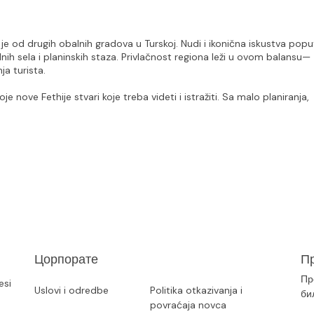
a je od drugih obalnih gradova u Turskoj. Nudi i ikonična iskustva poput
nih sela i planinskih staza. Privlačnost regiona leži u ovom balansu—
a turista.
 nove Fethije stvari koje treba videti i istražiti. Sa malo planiranja, 
Цорпорате
Пр
Пр
esi
Uslovi i odredbe
Politika otkazivanja i
би
povraćaja novca