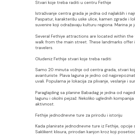
Stvari koje treba raditi u centru Fethije
Istraživanje centra grada je jedna od najlakših i naj
Paspatur, karakterišu uske ulice, kamen zgrade i 
suvenire koji odražavaju kulturu regiona. Marina je
Several Fethiye attractions are located within the
walk from the main street. These landmarks offer i
travelers.
Oludeniz Fethije stvari koje treba raditi
Samo 20 minuta vožnje od centra grada, stvari koje t
avanturiste. Plava laguna je jedno od najprepoznatlj
uvali. Popularna je lokacija za plivanje, veslanje i su
Paraglajding sa planine Babadag je jedna od najjedi
lagunu i okolni pejzaž. Nekoliko uglednih kompanij
aktivnost.
Fethije jednodnevne ture za prirodu i istoriju
Kada planirate jednodnevne ture iz Fethije, opcije s
Saklikent klisura, prirodan kanjon kroz koji poseti