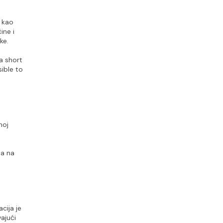
 kao 
ne i 
ke.
 short 
ible to 
oj 
a na 
ija je 
ajući 