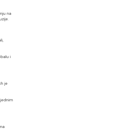
ju na 
zije.
, 
alu i 
h je 
jednim 
ma 