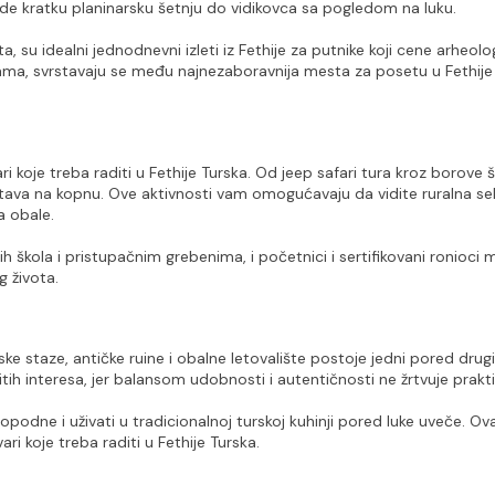
nude kratku planinarsku šetnju do vidikovca sa pogledom na luku.
su idealni jednodnevni izleti iz Fethije za putnike koji cene arheologi
ma, svrstavaju se među najnezaboravnija mesta za posetu u Fethije 
 koje treba raditi u Fethije Turska. Od jeep safari tura kroz borove 
ustava na kopnu. Ove aktivnosti vam omogućavaju da vidite ruralna sela
sa obale.
ih škola i pristupačnim grebenima, i početnici i sertifikovani ronioci 
g života.
ke staze, antičke ruine i obalne letovalište postojе jedni pored drugih
itih interesa, jer balansom udobnosti i autentičnosti ne žrtvuje prakt
podne i uživati u tradicionalnoj turskoj kuhinji pored luke uveče. Ova
ri koje treba raditi u Fethije Turska.