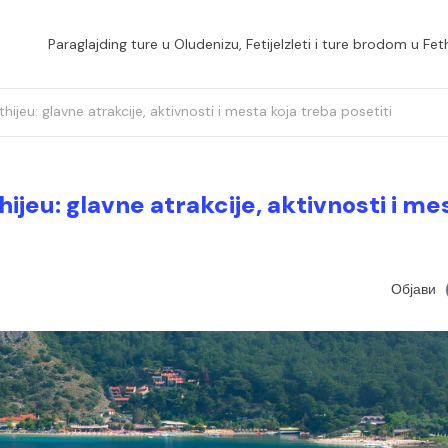
Paraglajding ture u Oludenizu, Fetije
Izleti i ture brodom u Fet
thijeu: glavne atrakcije, aktivnosti i mesta koja treba posetiti
thijeu: glavne atrakcije, aktivnosti i me
Објави