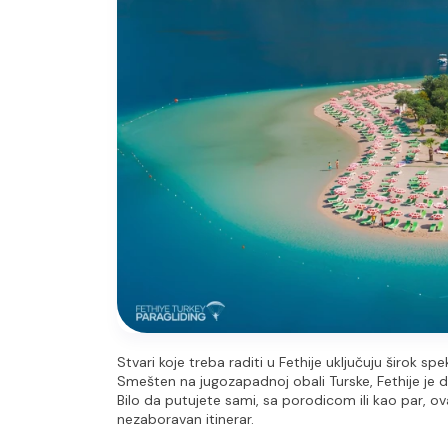
Stvari koje treba raditi u Fethije uključuju širok s
Smešten na jugozapadnoj obali Turske, Fethije je de
Bilo da putujete sami, sa porodicom ili kao par, ova
nezaboravan itinerar.