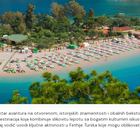
pektar avantura na otvorenom, istorijskih znamenitosti i obalnih bekstva
stinacija koja kombinuje slikovitu lepotu sa bogatim kulturnim iskust
j vodič uvodi ključne aktivnosti u Fethije Turska koje mogu oblikovati