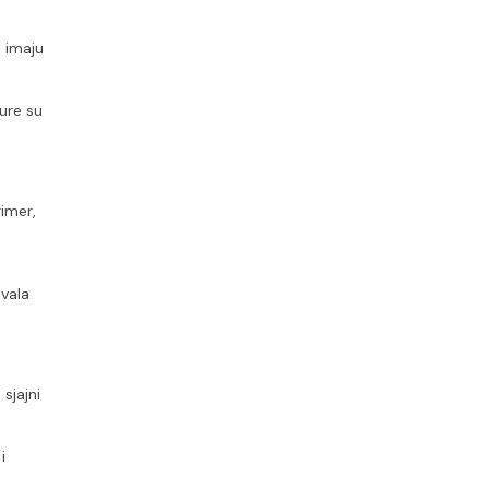
 imaju 
ure su 
imer, 
vala 
jajni 
 