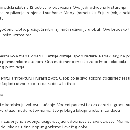
i, brodski izlet na 12 ostrva je obavezan. Ova jednodnevna krstarenja 
me za plivanje, ronjenje i sunčanje. Mnogi čamci uključuju ručak, a neki
ta.
đene izlete, pružajući intimniji način uživanja u obali. Ove brodske t
u svim uzrastima.
esta koja treba videti u Fethije ostaje ispod radara. Kabak Bay, na pr
ili planinarskom stazom. Ona nudi mirno mesto za odmor i ekološki 
rog putovanja.
tu arhitekturu i ruralni život. Osobito je živo tokom godišnjeg festi
oj listi stvari koje treba raditi u Fethije.
ce
ije kombinuju zabavu i učenje. Vodeni parkovi i akva centri u gradu su s
 stazu među ruševinama, što je blaga lekcija o istoriji za decu.
i zasjenjeno sedenje, osiguravajući udobnost za sve uzraste. Marina i
i nude lokalne užine poput gözleme i svežeg soka.