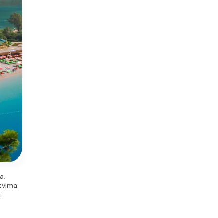
. 
vima. 
 