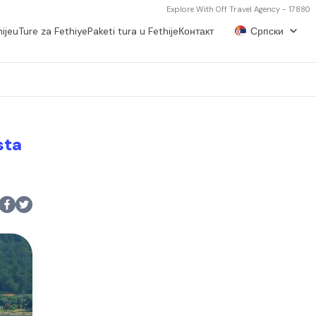
Explore With Off Travel Agency - 17880
hijeu
Ture za Fethiye
Paketi tura u Fethije
Контакт
Српски
sta