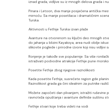
iznad grada, vidljive su iz mnogih delova grada i 
Pinara i Letoon, dva manje posjećena antička mesta, 
mirnoću. Sa manje posetilaca i dramatičnim scena
Turska.
Aktivnosti u Fethije Turska izvan plaže
Avanture na otvorenom su ključni deo mnogih stvari
do jahanja u blizini Kayakoya, area nudi obilje isk
slikovite poglede i prirodne izvore koji nisu vidljivi 
Ronjenje je takođe sve popularnije. Sa više ronilačk
istraživati podvodne atrakcije Fethije pune morsko
Posetite Fethije zbog njegove raznolikosti
Kada posetite Fethije, susrećete region gde planins
Raznolikost grada ga čini idealnim za putnike različ
Možete započeti dan plivanjem, istražiti ruševine po
ravnoteža opuštanja i avanture definiše suštinu stva
Fethije stvari koje treba videti na vodi