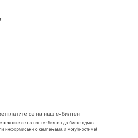
 
етплатите се на наш е-билтен
етплатите се на наш е-билтен да бисте одмах
ли информисани о кампањама и могућностима!