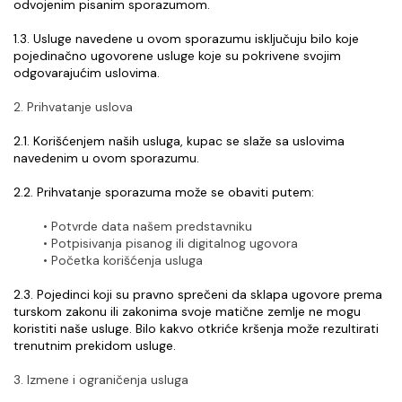
odvojenim pisanim sporazumom.
1.3. Usluge navedene u ovom sporazumu isključuju bilo koje 
pojedinačno ugovorene usluge koje su pokrivene svojim 
odgovarajućim uslovima.
2. Prihvatanje uslova
2.1. Korišćenjem naših usluga, kupac se slaže sa uslovima 
navedenim u ovom sporazumu.
2.2. Prihvatanje sporazuma može se obaviti putem:
Potvrde data našem predstavniku
Potpisivanja pisanog ili digitalnog ugovora
Početka korišćenja usluga
2.3. Pojedinci koji su pravno sprečeni da sklapa ugovore prema 
turskom zakonu ili zakonima svoje matične zemlje ne mogu 
koristiti naše usluge. Bilo kakvo otkriće kršenja može rezultirati 
trenutnim prekidom usluge.
3. Izmene i ograničenja usluga