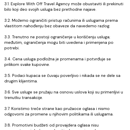
3.1. Explore With Off Travel Agency može obustaviti ili prekinuti 
bilo koji deo svojih usluga bez prethodne najave.
3.2. Možemo ograničiti pristup računima ili uslugama prema 
vlastitom nahođenju bez obaveze da navedemo razlog.
3.3. Trenutno ne postoji ograničenje u korišćenju usluga; 
međutim, ograničenja mogu biti uvedena i primenjena po 
potrebi.
3.4. Cena usluga podložna je promenama i potvrđuje se 
prilikom svake kupovine.
3.5. Podaci kupaca se čuvaju poverljivo i nikada se ne dele sa 
drugim klijentima.
3.6. Sve usluge se pružaju na osnovu uslova koji su primenljivi u 
trenutku transakcije.
3.7. Koristimo treće strane kao pružaoce oglasa i nismo 
odgovorni za promene u njihovim politikama ili uslugama.
3.8. Promotivni budžeti od provajdera oglasa nisu 