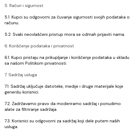
5. Račun i sigurnost
5.1. Kupci su odgovorni za čuvanje sigurnosti svojih podataka o 
računu.
5.2. Svaki neovlašćeni pristup mora se odmah prijaviti nama.
6. Korišćenje podataka i privatnost
6.1. Kupci pristaju na prikupljanje i korišćenje podataka u skladu 
sa našom Politikom privatnosti.
7. Sadržaj usluga
7.1. Sadržaj uključuje datoteke, medije i druge materijale koje 
generišu korisnici.
7.2. Zadržavamo pravo da moderiramo sadržaj i ponudimo 
alate za filtriranje sadržaja.
7.3. Korisnici su odgovorni za sadržaj koji dele putem naših 
usluga.