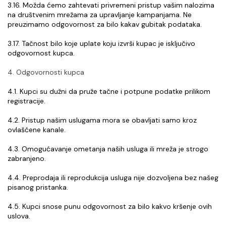
3.16. Možda ćemo zahtevati privremeni pristup vašim nalozima 
na društvenim mrežama za upravljanje kampanjama. Ne 
preuzimamo odgovornost za bilo kakav gubitak podataka.
3.17. Tačnost bilo koje uplate koju izvrši kupac je isključivo 
odgovornost kupca.
4. Odgovornosti kupca
4.1. Kupci su dužni da pruže tačne i potpune podatke prilikom 
registracije.
4.2. Pristup našim uslugama mora se obavljati samo kroz 
ovlašćene kanale.
4.3. Omogućavanje ometanja naših usluga ili mreža je strogo 
zabranjeno.
4.4. Preprodaja ili reprodukcija usluga nije dozvoljena bez našeg 
pisanog pristanka.
4.5. Kupci snose punu odgovornost za bilo kakvo kršenje ovih 
uslova.