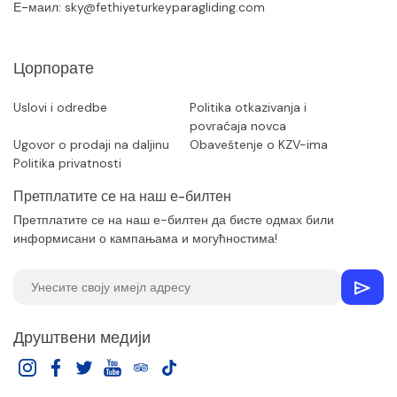
Е-маил:
sky@fethiyeturkeyparagliding.com
Цорпорате
Uslovi i odredbe
Politika otkazivanja i
povraćaja novca
Ugovor o prodaji na daljinu
Obaveštenje o KZV-ima
Politika privatnosti
Претплатите се на наш е-билтен
Претплатите се на наш е-билтен да бисте одмах били
информисани о кампањама и могућностима!
Друштвени медији