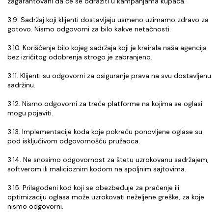
zagarantovani da će se odraziti u kampanjama kupaca.
3.9. Sadržaj koji klijenti dostavljaju usmeno uzimamo zdravo za 
gotovo. Nismo odgovorni za bilo kakve netačnosti.
3.10. Korišćenje bilo kojeg sadržaja koji je kreirala naša agencija 
bez izričitog odobrenja strogo je zabranjeno.
3.11. Klijenti su odgovorni za osiguranje prava na svu dostavljenu 
sadržinu.
3.12. Nismo odgovorni za treće platforme na kojima se oglasi 
mogu pojaviti.
3.13. Implementacije koda koje pokreću ponovljene oglase su 
pod isključivom odgovornošću pružaoca.
3.14. Ne snosimo odgovornost za štetu uzrokovanu sadržajem, 
softverom ili malicioznim kodom na spoljnim sajtovima.
3.15. Prilagođeni kod koji se obezbeđuje za praćenje ili 
optimizaciju oglasa može uzrokovati neželjene greške, za koje 
nismo odgovorni.