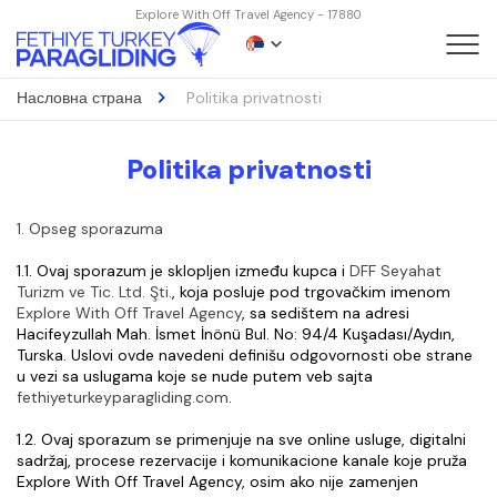
Explore With Off Travel Agency - 17880
Насловна страна
Politika privatnosti
Politika privatnosti
1. Opseg sporazuma
1.1. Ovaj sporazum je sklopljen između kupca i 
DFF Seyahat 
Turizm ve Tic. Ltd. Şti.
, koja posluje pod trgovačkim imenom 
Explore With Off Travel Agency
, sa sedištem na adresi 
Hacifeyzullah Mah. İsmet İnönü Bul. No: 94/4 Kuşadası/Aydın, 
Turska. Uslovi ovde navedeni definišu odgovornosti obe strane 
u vezi sa uslugama koje se nude putem veb sajta 
fethiyeturkeyparagliding.com
.
1.2. Ovaj sporazum se primenjuje na sve online usluge, digitalni 
sadržaj, procese rezervacije i komunikacione kanale koje pruža 
Explore With Off Travel Agency, osim ako nije zamenjen 