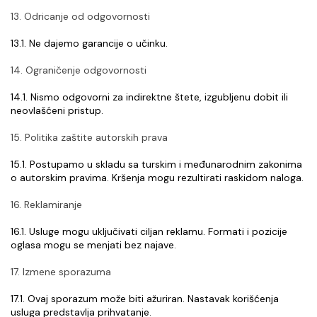
13. Odricanje od odgovornosti
13.1. Ne dajemo garancije o učinku.
14. Ograničenje odgovornosti
14.1. Nismo odgovorni za indirektne štete, izgubljenu dobit ili 
neovlašćeni pristup.
15. Politika zaštite autorskih prava
15.1. Postupamo u skladu sa turskim i međunarodnim zakonima 
o autorskim pravima. Kršenja mogu rezultirati raskidom naloga.
16. Reklamiranje
16.1. Usluge mogu uključivati ciljan reklamu. Formati i pozicije 
oglasa mogu se menjati bez najave.
17. Izmene sporazuma
17.1. Ovaj sporazum može biti ažuriran. Nastavak korišćenja 
usluga predstavlja prihvatanje.