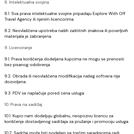
8. Intelektualna svojina
8.1. Sva prava intelektualne svojine pripadaju Explore With Off 
Travel Agency ili njenim licencorima.
8.2. Neovlašćena upotreba naših zaštitnih znakova ili poverljivih 
materijala je zabranjena.
9. Licenciranje
9.1. Prava korišćenja dodeljena kupcima ne mogu se prenositi 
bez pisanog odobrenja.
9.2. Obrada ili neovlašćena modifikacija našeg softvera nije 
dozvoljena.
9.3. PDV se naplaćuje pored cena usluga.
10. Prava na sadržaj
10.1. Kupci nam dodeljuju globalnu, neopozivu licencu za 
korišćenje dostavljenog sadržaja za pružanje i promociju usluga.
10.2. Sadržaj može biti podeljen sa trećim saradnicima radi 