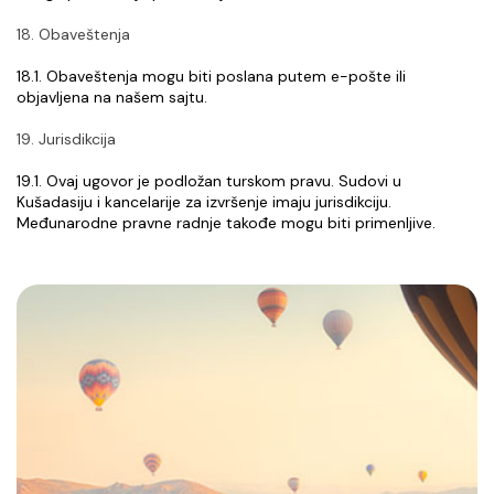
18. Obaveštenja
18.1. Obaveštenja mogu biti poslana putem e-pošte ili 
objavljena na našem sajtu.
19. Jurisdikcija
19.1. Ovaj ugovor je podložan turskom pravu. Sudovi u 
Kušadasiju i kancelarije za izvršenje imaju jurisdikciju. 
Međunarodne pravne radnje takođe mogu biti primenljive.