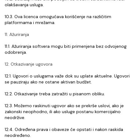
olakšavanja usluga.
10.3. Ova licenca omogućava korišćenje na različitim 
platformama i mrežama.
11. Ažuriranja
11.1. Ažuriranja softvera mogu biti primenjena bez odvojenog 
odobrenja.
12. Otkazivanje ugovora
12.1. Ugovori o uslugama važe dok su uplate aktuelne. Ugovori 
se pauziraju ako ne ostane aktivan budžet.
12.2. Otkazivanje treba zatražiti u pisanom obliku.
12.3. Možemo raskinuti ugovor ako se prekrše uslovi, ako je 
zakonski neophodno, ili ako usluge postanu komercijalno 
neodržive.
12.4. Određena prava i obaveze će opstati i nakon raskida 
neodređeno.