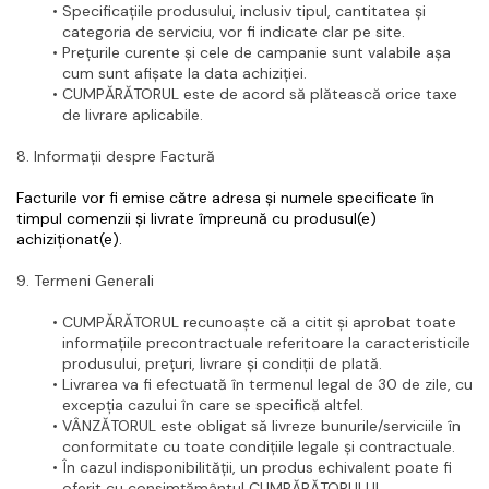
Specificațiile produsului, inclusiv tipul, cantitatea și 
categoria de serviciu, vor fi indicate clar pe site.
Prețurile curente și cele de campanie sunt valabile așa 
cum sunt afișate la data achiziției.
CUMPĂRĂTORUL este de acord să plătească orice taxe 
de livrare aplicabile.
8. Informații despre Factură
Facturile vor fi emise către adresa și numele specificate în 
timpul comenzii și livrate împreună cu produsul(e) 
achiziționat(e).
9. Termeni Generali
CUMPĂRĂTORUL recunoaște că a citit și aprobat toate 
informațiile precontractuale referitoare la caracteristicile 
produsului, prețuri, livrare și condiții de plată.
Livrarea va fi efectuată în termenul legal de 30 de zile, cu 
excepția cazului în care se specifică altfel.
VÂNZĂTORUL este obligat să livreze bunurile/serviciile în 
conformitate cu toate condițiile legale și contractuale.
În cazul indisponibilității, un produs echivalent poate fi 
oferit cu consimțământul CUMPĂRĂTORULUI.