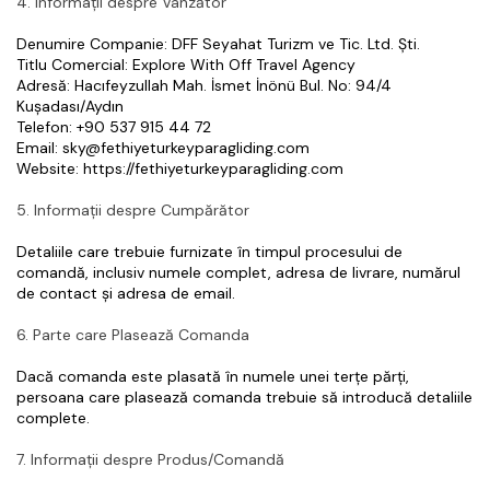
4. Informații despre Vânzător
Denumire Companie: DFF Seyahat Turizm ve Tic. Ltd. Şti.
Titlu Comercial: Explore With Off Travel Agency
Adresă: Hacıfeyzullah Mah. İsmet İnönü Bul. No: 94/4 
Kuşadası/Aydın
Telefon: +90 537 915 44 72
Email: sky@fethiyeturkeyparagliding.com
Website: https://fethiyeturkeyparagliding.com
5. Informații despre Cumpărător
Detaliile care trebuie furnizate în timpul procesului de 
comandă, inclusiv numele complet, adresa de livrare, numărul 
de contact și adresa de email.
6. Parte care Plasează Comanda
Dacă comanda este plasată în numele unei terțe părți, 
persoana care plasează comanda trebuie să introducă detaliile 
complete.
7. Informații despre Produs/Comandă