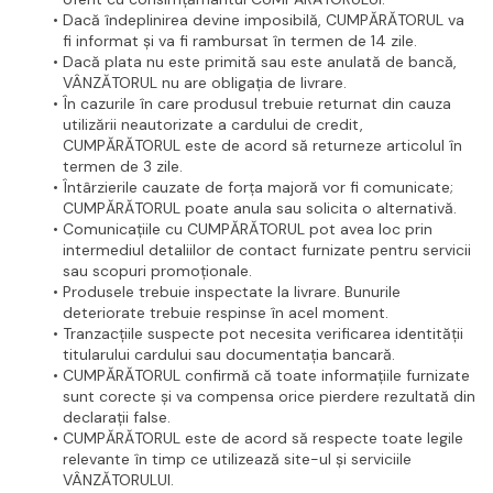
Dacă îndeplinirea devine imposibilă, CUMPĂRĂTORUL va 
fi informat și va fi rambursat în termen de 14 zile.
Dacă plata nu este primită sau este anulată de bancă, 
VÂNZĂTORUL nu are obligația de livrare.
În cazurile în care produsul trebuie returnat din cauza 
utilizării neautorizate a cardului de credit, 
CUMPĂRĂTORUL este de acord să returneze articolul în 
termen de 3 zile.
Întârzierile cauzate de forța majoră vor fi comunicate; 
CUMPĂRĂTORUL poate anula sau solicita o alternativă.
Comunicațiile cu CUMPĂRĂTORUL pot avea loc prin 
intermediul detaliilor de contact furnizate pentru servicii 
sau scopuri promoționale.
Produsele trebuie inspectate la livrare. Bunurile 
deteriorate trebuie respinse în acel moment.
Tranzacțiile suspecte pot necesita verificarea identității 
titularului cardului sau documentația bancară.
CUMPĂRĂTORUL confirmă că toate informațiile furnizate 
sunt corecte și va compensa orice pierdere rezultată din 
declarații false.
CUMPĂRĂTORUL este de acord să respecte toate legile 
relevante în timp ce utilizează site-ul și serviciile 
VÂNZĂTORULUI.