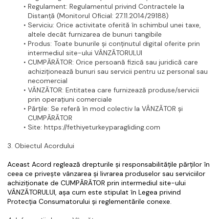
Regulament
: Regulamentul privind Contractele la 
Distanță (Monitorul Oficial: 27.11.2014/29188)
Serviciu
: Orice activitate oferită în schimbul unei taxe, 
altele decât furnizarea de bunuri tangibile
Produs
: Toate bunurile și conținutul digital oferite prin 
intermediul site-ului VÂNZĂTORULUI
CUMPĂRĂTOR
: Orice persoană fizică sau juridică care 
achiziționează bunuri sau servicii pentru uz personal sau 
necomercial
VÂNZĂTOR
: Entitatea care furnizează produse/servicii 
prin operațiuni comerciale
Părțile
: Se referă în mod colectiv la VÂNZĂTOR și 
CUMPĂRĂTOR
Site
: https://fethiyeturkeyparagliding.com
3. Obiectul Acordului
Aceast Acord reglează drepturile și responsabilitățile părților în 
ceea ce privește vânzarea și livrarea produselor sau serviciilor 
achiziționate de CUMPĂRĂTOR prin intermediul site-ului 
VÂNZĂTORULUI, așa cum este stipulat în Legea privind 
Protecția Consumatorului și reglementările conexe.