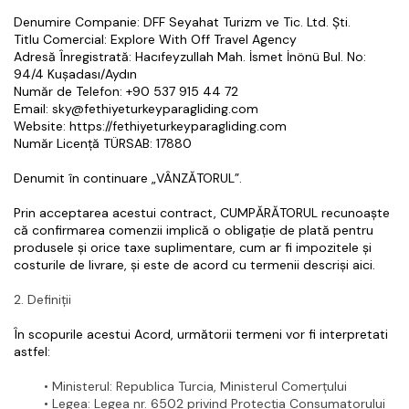
Denumire Companie: DFF Seyahat Turizm ve Tic. Ltd. Şti.
Titlu Comercial: Explore With Off Travel Agency
Adresă Înregistrată: Hacıfeyzullah Mah. İsmet İnönü Bul. No: 
94/4 Kuşadası/Aydın
Număr de Telefon: +90 537 915 44 72
Email: sky@fethiyeturkeyparagliding.com
Website: https://fethiyeturkeyparagliding.com
Număr Licență TÜRSAB: 17880
Denumit în continuare „VÂNZĂTORUL”.
Prin acceptarea acestui contract, CUMPĂRĂTORUL recunoaște 
că confirmarea comenzii implică o obligație de plată pentru 
produsele și orice taxe suplimentare, cum ar fi impozitele și 
costurile de livrare, și este de acord cu termenii descriși aici.
2. Definiții
În scopurile acestui Acord, următorii termeni vor fi interpretati 
astfel:
Ministerul
: Republica Turcia, Ministerul Comerțului
Legea
: Legea nr. 6502 privind Protecția Consumatorului