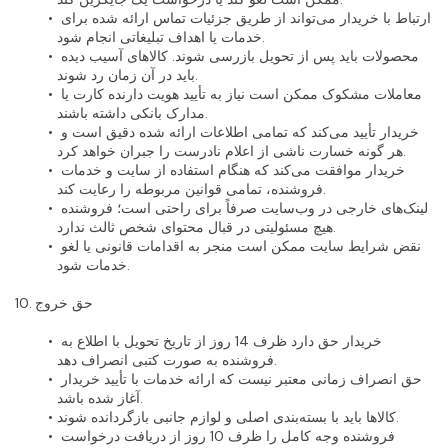
ارتباط با خریدار می‌تواند از طریق جزئیات تماس ارائه شده برای 
خدمات یا اهداف تبلیغاتی انجام شود.
محصولات باید پس از تحویل بازرسی شوند. کالاهای آسیب دیده 
باید در آن زمان رد شوند.
معاملات مشکوک ممکن است نیاز به تأیید هویت دارنده کارت یا 
مدارک بانکی داشته باشند.
خریدار تأیید می‌کند که تمامی اطلاعات ارائه شده دقیق است و 
هر گونه خسارت ناشی از اعلام نادرست را جبران خواهد کرد.
خریدار موافقت می‌کند که هنگام استفاده از سایت و خدمات 
فروشنده، تمامی قوانین مربوطه را رعایت کند.
لینک‌های خارجی در وب‌سایت صرفاً برای راحتی است؛ فروشنده 
هیچ مسئولیتی در قبال محتوای شخص ثالث ندارد.
نقض شرایط سایت ممکن است منجر به اقدامات قانونی یا لغو 
خدمات شود.
10. حق خروج
خریدار حق دارد ظرف 14 روز از تاریخ تحویل با اطلاع به 
فروشنده به صورت کتبی انصراف دهد.
حق انصراف زمانی معتبر نیست که ارائه خدمات با تأیید خریدار 
آغاز شده باشد.
کالاها باید با بسته‌بندی اصلی و لوازم جانبی بازگردانده شوند.
فروشنده وجه کامل را ظرف 10 روز از دریافت درخواست 