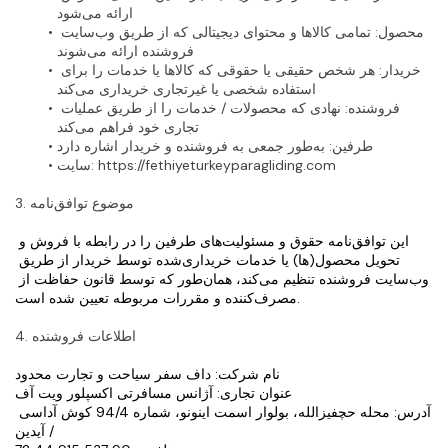
ارائه می‌شود
محصول
: تمامی کالاها و محتوای دیجیتالی که از طریق وب‌سایت 
فروشنده ارائه می‌شوند
خریدار
: هر شخص حقیقی یا حقوقی که کالاها یا خدمات را برای 
استفاده شخصی یا غیرتجاری خریداری می‌کند
فروشنده
: نهادی که محصولات / خدمات را از طریق عملیات 
تجاری خود فراهم می‌کند
طرفین
: به‌طور جمعی به فروشنده و خریدار اشاره دارد
: https://fethiyeturkeyparagliding.com
سایت
3. موضوع توافق‌نامه
این توافق‌نامه حقوق و مسئولیت‌های طرفین را در رابطه با فروش و 
تحویل محصول(ها) یا خدمات خریداری‌شده توسط خریدار از طریق 
وب‌سایت فروشنده تنظیم می‌کند، همان‌طور که توسط قانون حفاظت از 
مصرف‌کننده و مقررات مربوطه تعیین شده است.
4. اطلاعات فروشنده
نام شرکت: داف سفر سیاحت و تجارت محدود
عنوان تجاری: آژانس مسافرتی اکسپلور ویت آف
آدرس: محله حچفیزالله، بولوار اسمت اینونو، شماره 94/4 کوش آداسی 
/ آیدین