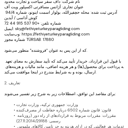
نام شرکت: داف سفر سیاحت و تجارت محدود
عنوان تجاری: آژانس مسافرتی اکسپلور ویت آف
آدرس ثبت شده: محله حچفیزالله، بولوار اسمت اینونو، شماره 94/4 
کوش آداسی / آیدین
شماره تلفن: +90 537 915 44 72
ایمیل: sky@fethiyeturkeyparagliding.com
وب‌سایت: https://fethiyeturkeyparagliding.com
شماره مجوز TÜRSAB: 17880
که از این پس به عنوان "فروشنده" منظور می‌شود.
با قبول این قرارداد، خریدار تأیید می‌کند که تأیید سفارش به معنای تعهد 
به پرداخت برای محصول(ها) و هر هزینه اضافی، مانند مالیات و هزینه‌های 
ارسال، بوده و به شرایط مندرج در اینجا موافقت می‌کند.
2. تعاریف
برای مقاصد این توافق، اصطلاحات زیر به شرح زیر تفسیر می‌شوند:
وزارت
: جمهوری ترکیه، وزارت تجارت
قانون
: قانون شماره 6502 درباره حفاظت از مصرف‌کننده
مقررات
: مقررات مربوط به قراردادهای از راه دور (روزنامه 
رسمی: 27.11.2014/29188)
خدمات
: هر فعالیتی که در ازای هزینه به جز تامین کالاهای ملموس 