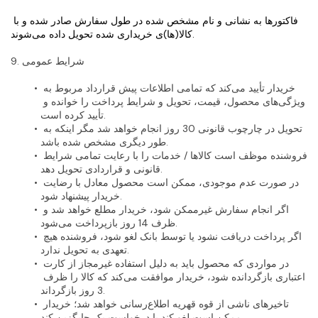
فاکتورها به نشانی و نام مشخص شده در طول سفارش صادر شده و با 
کالا(ها)ی خریداری شده تحویل داده می‌شوند.
9. شرایط عمومی
خریدار تأیید می‌کند که تمامی اطلاعات پیش قرارداد مربوط به 
ویژگی‌های محصول، قیمت، تحویل و شرایط پرداخت را خوانده و 
تأیید کرده است.
تحویل در چارچوب قانونی 30 روز انجام خواهد شد مگر اینکه به 
طور دیگری مشخص شده باشد.
فروشنده موظف است کالاها / خدمات را با رعایت تمامی شرایط 
قانونی و قراردادی تحویل دهد.
در صورت عدم موجودی، ممکن است محصول معادل با رضایت 
خریدار پیشنهاد شود.
اگر انجام سفارش غیرممکن شود، خریدار مطلع خواهد شد و 
ظرف 14 روز بازپرداخت می‌شود.
اگر پرداخت دریافت نشود یا توسط بانک لغو شود، فروشنده هیچ 
تعهدی به تحویل ندارد.
در مواردی که محصول باید به دلیل استفاده غیرمجاز از کارت 
اعتباری بازگردانده شود، خریدار موافقت می‌کند که کالا را ظرف 
3 روز بازگرداند.
تاخیرهای ناشی از قوه قهریه اطلاع‌رسانی خواهد شد؛ خریدار 
ممکن است لغو کند یا درخواست یک جایگزین کند.