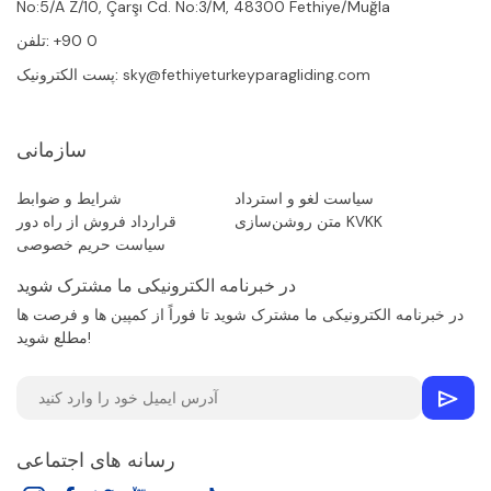
No:5/A Z/10, Çarşı Cd. No:3/M, 48300 Fethiye/Muğla
+90 0
تلفن:
sky@fethiyeturkeyparagliding.com
پست الکترونیک:
سازمانی
سیاست لغو و استرداد
شرایط و ضوابط
متن روشن‌سازی KVKK
قرارداد فروش از راه دور
سیاست حریم خصوصی
در خبرنامه الکترونیکی ما مشترک شوید
در خبرنامه الکترونیکی ما مشترک شوید تا فوراً از کمپین ها و فرصت ها
مطلع شوید!
رسانه های اجتماعی