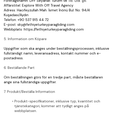
Företagsnamn: DFF Seyahat Turizm ve Tic. Ltd. Şti.
Affärstitel: Explore With Off Travel Agency
Adress: Hacıfeyzullah Mah. İsmet İnönü Bul. No: 94/4 
Kuşadası/Aydın
Telefon: +90 537 915 44 72
E-post: sky@fethiyeturkeyparagliding.com
Webbplats: https://fethiyeturkeyparagliding.com
5. Information om Köpare
Uppgifter som ska anges under beställningsprocessen, inklusive 
fullständigt namn, leveransadress, kontakt nummer och e-
postadress.
6. Beställande Part
Om beställningen görs för en tredje part, måste beställaren 
ange sina fullständiga uppgifter.
7. Produkt/Beställa Information
Produkt-specifikationer, inklusive typ, kvantitet och 
tjänstekategori, kommer att tydligt anges på 
webbplatsen.