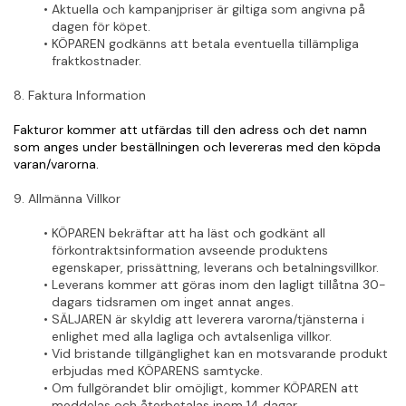
Aktuella och kampanjpriser är giltiga som angivna på 
dagen för köpet.
KÖPAREN godkänns att betala eventuella tillämpliga 
fraktkostnader.
8. Faktura Information
Fakturor kommer att utfärdas till den adress och det namn 
som anges under beställningen och levereras med den köpda 
varan/varorna.
9. Allmänna Villkor
KÖPAREN bekräftar att ha läst och godkänt all 
förkontraktsinformation avseende produktens 
egenskaper, prissättning, leverans och betalningsvillkor.
Leverans kommer att göras inom den lagligt tillåtna 30-
dagars tidsramen om inget annat anges.
SÄLJAREN är skyldig att leverera varorna/tjänsterna i 
enlighet med alla lagliga och avtalsenliga villkor.
Vid bristande tillgänglighet kan en motsvarande produkt 
erbjudas med KÖPARENS samtycke.
Om fullgörandet blir omöjligt, kommer KÖPAREN att 
meddelas och återbetalas inom 14 dagar.