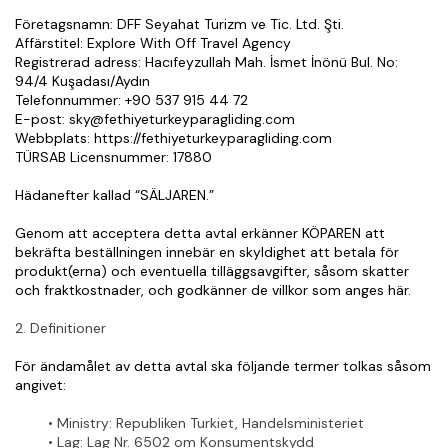
Företagsnamn: DFF Seyahat Turizm ve Tic. Ltd. Şti.
Affärstitel: Explore With Off Travel Agency
Registrerad adress: Hacıfeyzullah Mah. İsmet İnönü Bul. No: 
94/4 Kuşadası/Aydın
Telefonnummer: +90 537 915 44 72
E-post: sky@fethiyeturkeyparagliding.com
Webbplats: https://fethiyeturkeyparagliding.com
TÜRSAB Licensnummer: 17880
Hädanefter kallad “SÄLJAREN.”
Genom att acceptera detta avtal erkänner KÖPAREN att 
bekräfta beställningen innebär en skyldighet att betala för 
produkt(erna) och eventuella tilläggsavgifter, såsom skatter 
och fraktkostnader, och godkänner de villkor som anges här.
2. Definitioner
För ändamålet av detta avtal ska följande termer tolkas såsom 
angivet:
Ministry
: Republiken Turkiet, Handelsministeriet
Lag
: Lag Nr. 6502 om Konsumentskydd