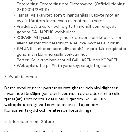
Förordning
: Förordning om Distansavtal (Officiell tidning: 
27.11.2014/29188)
Tjänst
: All aktivitet som tillhandahålls i utbyte mot en 
avgift förutom leveransen av materiella varor
Produkt
: Alla varor och digitalt innehåll som erbjuds 
genom SÄLJARENS webbplats
KÖPARE
: All fysisk eller juridisk person som köper varor 
eller tjänster för personligt eller icke-komersiellt bruk
SÄLJARE
: Enheten som tillhandahåller produkter/tjänster 
genom sin kommersiella verksamhet
Parter
: Kollektivt hänvisar till SÄLJAREN och KÖPAREN
Webbplats
: https://fethiyeturkeyparagliding.com
3. Avtalets Ämne
Detta avtal reglerar parternas rättigheter och skyldigheter 
avseende försäljningen och leveransen av produkt(erna) eller 
tjänst(er) som köpts av KÖPAREN genom SÄLJARENS 
webbplats, enligt vad som stipuleras i Lagen om 
Konsumentskydd och relaterade förordningar.
4. Information om Säljare