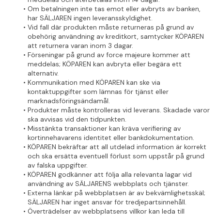
Om betalningen inte tas emot eller avbryts av banken, 
har SÄLJAREN ingen leveransskyldighet.
Vid fall där produkten måste returneras på grund av 
obehörig användning av kreditkort, samtycker KÖPAREN 
att returnera varan inom 3 dagar.
Förseningar på grund av force majeure kommer att 
meddelas; KÖPAREN kan avbryta eller begära ett 
alternativ.
Kommunikation med KÖPAREN kan ske via 
kontaktuppgifter som lämnas för tjänst eller 
marknadsföringsändamål.
Produkter måste kontrolleras vid leverans. Skadade varor 
ska avvisas vid den tidpunkten.
Misstänkta transaktioner kan kräva verifiering av 
kortinnehavarens identitet eller bankdokumentation.
KÖPAREN bekräftar att all utdelad information är korrekt 
och ska ersätta eventuell förlust som uppstår på grund 
av falska uppgifter.
KÖPAREN godkänner att följa alla relevanta lagar vid 
användning av SÄLJARENS webbplats och tjänster.
Externa länkar på webbplatsen är av bekvämlighetsskäl; 
SÄLJAREN har inget ansvar för tredjepartsinnehåll.
Överträdelser av webbplatsens villkor kan leda till 