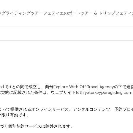
ラグライディングツアー
フェティエのボートツアー & トリップ
フェティ
d. Şti.
との間で成立し、商号
Explore With Off Travel Agency
の下で運営さ
Türkiyeです。本契約に記載された条件は、ウェブサイト
fethiyeturkeyparagliding.com
ravel Agencyによって提供されるオンラインサービス、デジタルコンテン
い限り有効です。
に基づく個別契約サービスは除外されます。