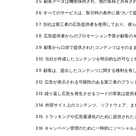
3.5. 顧客データは機密保持され、他の客様と共有
3.6. すべてのサービスは、取引時の条件に基づいて
3.7. 当社は第三者の広告提供者を使用しており、
3.8. 広告提供者からのプロモーション予算が顧客
3.9. 顧客から口頭で提供されたコンテンツはその
3.10. 当社が作成したコンテンツを明示的な許可な
3.11. 顧客は、提出したコンテンツに関する権利
3.12. 広告が表示される可能性のある第三者のプ
3.13. 繰り返し広告を発生させるコードの実装は提
3.14. 外部サイト上のコンテンツ、ソフトウェア
3.15. トラッキングや広告最適化のために提供さ
3.16. キャンペーン管理のために一時的にソー