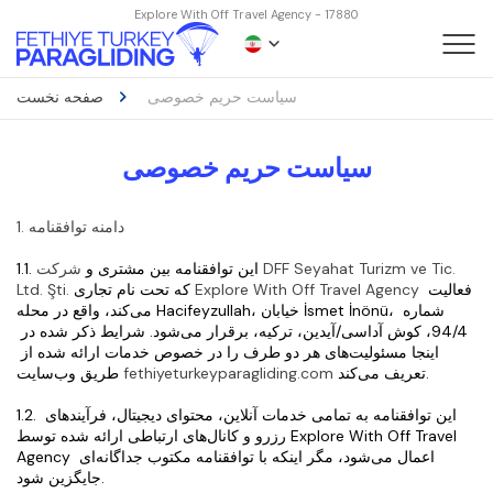
Explore With Off Travel Agency - 17880
سیاست حریم خصوصی
صفحه نخست
سیاست حریم خصوصی
1. دامنه توافقنامه
1.1. این توافقنامه بین مشتری و 
شرکت DFF Seyahat Turizm ve Tic. 
 فعالیت 
Explore With Off Travel Agency
 که تحت نام تجاری 
Ltd. Şti.
می‌کند، واقع در محله Hacifeyzullah، خیابان İsmet İnönü، شماره 
94/4، کوش آداسی/آیدین، ترکیه، برقرار می‌شود. شرایط ذکر شده در 
اینجا مسئولیت‌های هر دو طرف را در خصوص خدمات ارائه شده از 
 تعریف می‌کند.
fethiyeturkeyparagliding.com
طریق وب‌سایت 
1.2. این توافقنامه به تمامی خدمات آنلاین، محتوای دیجیتال، فرآیندهای 
رزرو و کانال‌های ارتباطی ارائه شده توسط Explore With Off Travel 
Agency اعمال می‌شود، مگر اینکه با توافقنامه مکتوب جداگانه‌ای 
جایگزین شود.