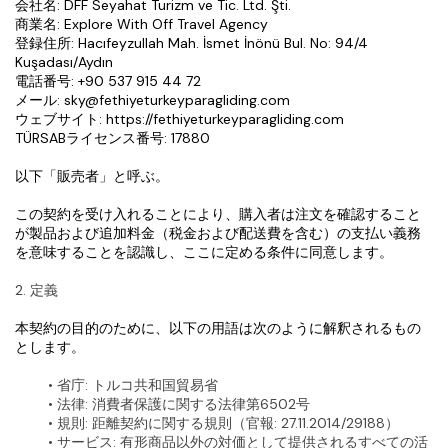
会社名: DFF Seyahat Turizm ve Tic. Ltd. Şti.
商業名: Explore With Off Travel Agency
登録住所: Hacıfeyzullah Mah. İsmet İnönü Bul. No: 94/4 
Kuşadası/Aydın
電話番号: +90 537 915 44 72
メール: sky@fethiyeturkeyparagliding.com
ウェブサイト: https://fethiyeturkeyparagliding.com
TÜRSABライセンス番号: 17880
以下「販売者」と呼ぶ。
この契約を受け入れることにより、購入者は注文を確認すること
が製品および追加料金（税金および配送費を含む）の支払い義務
を意味することを認識し、ここに定める条件に同意します。
2. 定義
本契約の目的のために、以下の用語は次のように解釈されるもの
とします。
省庁
: トルコ共和国貿易省
法律
: 消費者保護に関する法律第6502号
規則
: 距離契約に関する規則（官報: 27.11.2014/29188）
サービス
: 有形商品以外の対価として提供されるすべての活