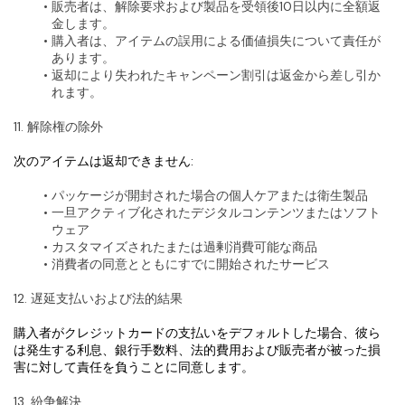
販売者は、解除要求および製品を受領後10日以内に全額返
金します。
購入者は、アイテムの誤用による価値損失について責任が
あります。
返却により失われたキャンペーン割引は返金から差し引か
れます。
11. 解除権の除外
次のアイテムは返却できません:
パッケージが開封された場合の個人ケアまたは衛生製品
一旦アクティブ化されたデジタルコンテンツまたはソフト
ウェア
カスタマイズされたまたは過剰消費可能な商品
消費者の同意とともにすでに開始されたサービス
12. 遅延支払いおよび法的結果
購入者がクレジットカードの支払いをデフォルトした場合、彼ら
は発生する利息、銀行手数料、法的費用および販売者が被った損
害に対して責任を負うことに同意します。
13. 紛争解決