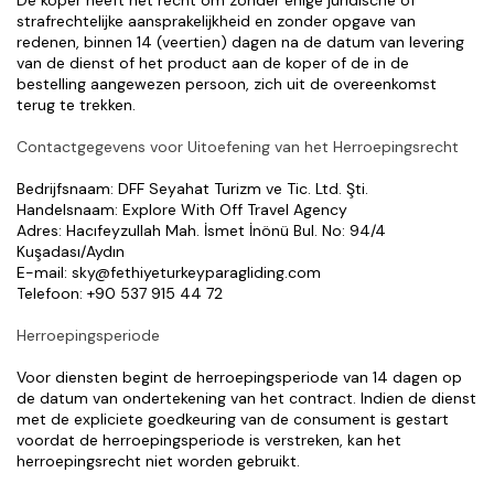
De koper heeft het recht om zonder enige juridische of 
strafrechtelijke aansprakelijkheid en zonder opgave van 
redenen, binnen 14 (veertien) dagen na de datum van levering 
van de dienst of het product aan de koper of de in de 
bestelling aangewezen persoon, zich uit de overeenkomst 
terug te trekken.
Contactgegevens voor Uitoefening van het Herroepingsrecht
Bedrijfsnaam: DFF Seyahat Turizm ve Tic. Ltd. Şti.
Handelsnaam: Explore With Off Travel Agency
Adres: Hacıfeyzullah Mah. İsmet İnönü Bul. No: 94/4 
Kuşadası/Aydın
E-mail: sky@fethiyeturkeyparagliding.com
Telefoon: +90 537 915 44 72
Herroepingsperiode
Voor diensten begint de herroepingsperiode van 14 dagen op 
de datum van ondertekening van het contract. Indien de dienst 
met de expliciete goedkeuring van de consument is gestart 
voordat de herroepingsperiode is verstreken, kan het 
herroepingsrecht niet worden gebruikt.