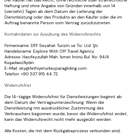
Der Käufer hat das Recht, ohne rechtliche oder strafrechtliche 
Haftung und ohne Angabe von Gründen innerhalb von 14 
(vierzehn) Tagen ab dem Datum der Lieferung der 
Dienstleistung oder des Produkts an den Käufer oder die im 
Auftrag benannte Person vom Vertrag zurückzutreten.
Kontaktdaten zur Ausübung des Widerrufsrechts
Firmenname: DFF Seyahat Turizm ve Tic. Ltd. Şti.
Handelsname: Explore With Off Travel Agency
Adresse: Hacıfeyzullah Mah. İsmet İnönü Bul. No: 94/4 
Kuşadası/Aydın
E-Mail: sky@fethiyeturkeyparagliding.com
Telefon: +90 537 915 44 72
Widerrufsfrist
Die 14-tägige Widerrufsfrist für Dienstleistungen beginnt ab 
dem Datum der Vertragsunterzeichnung. Wenn die 
Dienstleistung mit ausdrücklicher Zustimmung des 
Verbrauchers begonnen wurde, bevor die Widerrufsfrist endet, 
kann das Widerrufsrecht nicht mehr ausgeübt werden.
Alle Kosten, die mit dem Rückgabeprozess verbunden sind, 